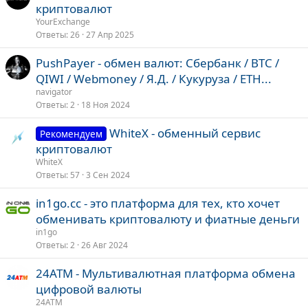
криптовалют
YourExchange
Ответы
26
27 Апр 2025
PushPayer - обмен валют: Сбербанк / BTC /
QIWI / Webmoney / Я.Д. / Кукуруза / ETH...
navigator
Ответы
2
18 Ноя 2024
WhiteX - обменный сервис
Рекомендуем
криптовалют
WhiteX
Ответы
57
3 Сен 2024
in1go.cc - это платформа для тех, кто хочет
обменивать криптовалюту и фиатные деньги
in1go
Ответы
2
26 Авг 2024
24ATM - Мультивалютная платформа обмена
цифровой валюты
24ATM