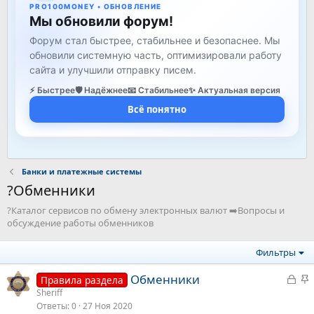
PRO100MONEY • ОБНОВЛЕНИЕ
Мы обновили форум!
Форум стал быстрее, стабильнее и безопаснее. Мы
обновили системную часть, оптимизировали работу
сайта и улучшили отправку писем.
⚡ Быстрее
🛡️ Надёжнее
📧 Стабильнее
✨ Актуальная версия
Всё понятно
Банки и платежные системы
?Обменники
?Каталог сервисов по обмену электронных валют ➡️Вопросы и
обсуждение работы обменников
Фильтры
З
З
Обменники
Правила раздела
а
а
Sheriff
Ответы
0
27 Ноя 2020
к
к