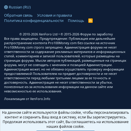
Russian (RU)
Обратная связь
Условия и правила
Политика конфиденциальности
Помощь
R
S
S
© 2010-2026 XenForo Ltd
© 2015-2026 Форум по заработку
Все права защищены. Предупреждение: Публикация или дальнейшее
распространение контента Pro100Money.com без ссылки на источник
Pro100Money.com строго запрещено. Администрация форума не несет
ответственности за содержание рекламных материалов и информационных
статей, комментариев и записей пользователей, которые размещены на
страницах форума. Мысли авторов публикаций, размещенные на страницах
форума, могут не совпадать с мнением и позицией Администрации.
Администрация может, но не обязана осуществлять проверку информации
предоставляемой Пользователем на предмет достоверности и не несет
ответственности перед любыми третьими лицами за ее точность и
достоверность. Администрация не несет ответственности за убытки,
понесенные из-за использования информации на данном сайте или
невозможностью ее использования.
Локализация от
XenForo.Info
На данном сайте используются файлы cookie, чтобы персонализировать
контент и сохранить Ваш вход в систему, если Вы зарегистрируетесь.
Продолжая использовать этот сайт, Вы соглашаетесь на использование
наших файлов cookie.