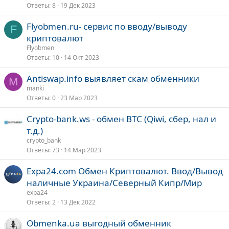
Ответы
8
19 Дек 2023
Flyobmen.ru- сервис по вводу/выводу
F
криптовалют
Flyobmen
Ответы
10
14 Окт 2023
Antiswap.info выявляет скам обменники
M
manki
Ответы
0
23 Мар 2023
Сrypto-bank.ws - обмен BTC (Qiwi, сбер, нал и
т.д.)
crypto_bank
Ответы
73
14 Мар 2023
Expa24.com Обмен Криптовалют. Ввод/Вывод
наличные Украина/Северный Кипр/Мир
expa24
Ответы
2
13 Дек 2022
Obmenka.ua выгодный обменник