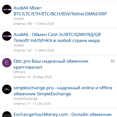
р
р
AudiA6 Mixer:
ы
е
BTC/LTC/ETH/ETC/BCH/BSV/TetherOMNI/XRP
т
п
AudiA6
а
л
Ответы
180
11 Июн 2026
е
AudiA6 - Обмен Cash In/BTC/QIWI/ЯД/QR
о
Tinkoff/ НАЛИЧКА в любой стране мира
AudiA6
Ответы
167
11 Июн 2026
Ebtc.pro Ваш надежный обменник
E
п
криптовалют
р
Ebtc.pro
о
Ответы
19
28 Мар 2026
с
simplexchange.pro - надежный online и offline
обменник SimpleExchange
SimpleExchange
Ответы
11
11 Сен 2025
ExchangeYourMoney.com - Онлайн обменник