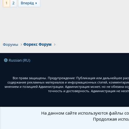
1
2
Вперёд
Форумы
Форекс Форум
Russian (RU)
Все права защищены. Предупреждение: Публикация или дальнейшее расп
содержание рекламных материалов и информационных статей, комментариев
мнением и позицией Администрации. Администрация может, но не обязана ос
точность и достоверность. Администрация не несе
На данном сайте используются файлы coo
Продолжая испол