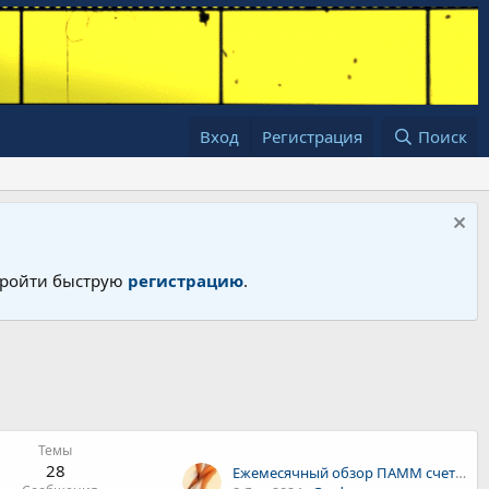
Вход
Регистрация
Поиск
 пройти быструю
регистрацию
.
Темы
28
Ежемесячный обзор ПАММ счетов FxOpen