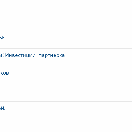
sk
и! Инвестиции+партнерка
сков
ей.