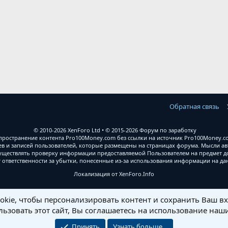
Обратная связь
© 2010-2026 XenForo Ltd
© 2015-2026 Форум по заработку
ространение контента Pro100Money.com без ссылки на источник Pro100Money.com
 и записей пользователей, которые размещены на страницах форума. Мысли авт
уществлять проверку информации предоставляемой Пользователем на предмет дос
т ответственности за убытки, понесенные из-за использования информации на д
Локализация от
XenForo.Info
kie, чтобы персонализировать контент и сохранить Ваш вхо
ьзовать этот сайт, Вы соглашаетесь на использование наши
Принять
Узнать больше…