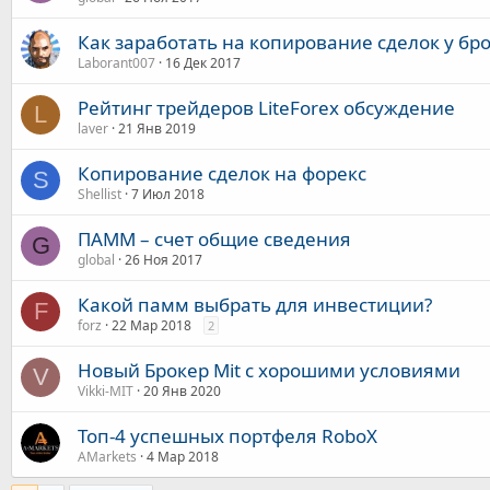
Как заработать на копирование сделок у бр
Laborant007
16 Дек 2017
Рейтинг трейдеров LiteForex обсуждение
L
laver
21 Янв 2019
Копирование сделок на форекс
S
Shellist
7 Июл 2018
ПАММ – счет общие сведения
G
global
26 Ноя 2017
Какой памм выбрать для инвестиции?
F
forz
22 Мар 2018
2
Новый Брокер Mit с хорошими условиями
V
Vikki-MIT
20 Янв 2020
Топ-4 успешных портфеля RoboX
AMarkets
4 Мар 2018