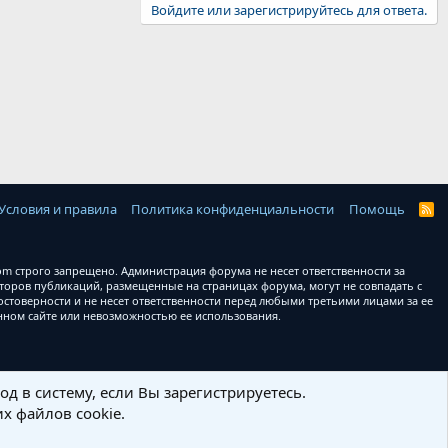
Войдите или зарегистрируйтесь для ответа.
Условия и правила
Политика конфиденциальности
Помощь
R
S
S
 строго запрещено. Администрация форума не несет ответственности за
оров публикаций, размещенные на страницах форума, могут не совпадать с
товерности и не несет ответственности перед любыми третьими лицами за ее
анном сайте или невозможностью ее использования.
д в систему, если Вы зарегистрируетесь.
х файлов cookie.