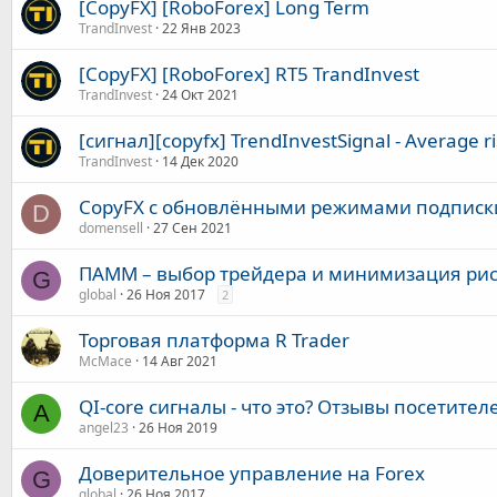
[CopyFX] [RoboForex] Long Term
TrandInvest
22 Янв 2023
[CopyFX] [RoboForex] RT5 TrandInvest
TrandInvest
24 Окт 2021
[сигнал][copyfx] TrendInvestSignal - Average ri
TrandInvest
14 Дек 2020
CopyFX с обновлёнными режимами подписк
D
domensell
27 Сен 2021
ПАММ – выбор трейдера и минимизация ри
G
global
26 Ноя 2017
2
Торговая платформа R Trader
McMace
14 Авг 2021
QI-core сигналы - что это? Отзывы посетител
A
angel23
26 Ноя 2019
Доверительное управление на Forex
G
global
26 Ноя 2017