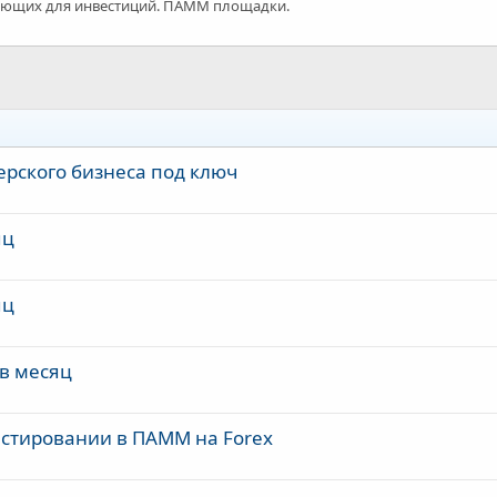
ющих для инвестиций. ПАММ площадки.
ерского бизнеса под ключ
яц
яц
 в месяц
естировании в ПАММ на Forex