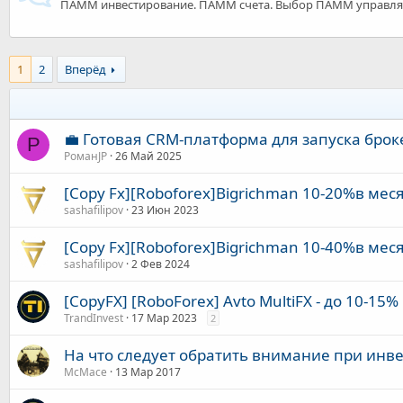
ПАММ инвестирование. ПАММ счета. Выбор ПАММ управля
1
2
Вперёд
💼 Готовая CRM-платформа для запуска брок
Р
РоманJP
26 Май 2025
[Copy Fx][Roboforex]Bigrichman 10-20%в мес
sashafilipov
23 Июн 2023
[Copy Fx][Roboforex]Bigrichman 10-40%в мес
sashafilipov
2 Фев 2024
[CopyFX] [RoboForex] Avto MultiFX - до 10-15%
TrandInvest
17 Мар 2023
2
На что следует обратить внимание при инв
McMace
13 Мар 2017