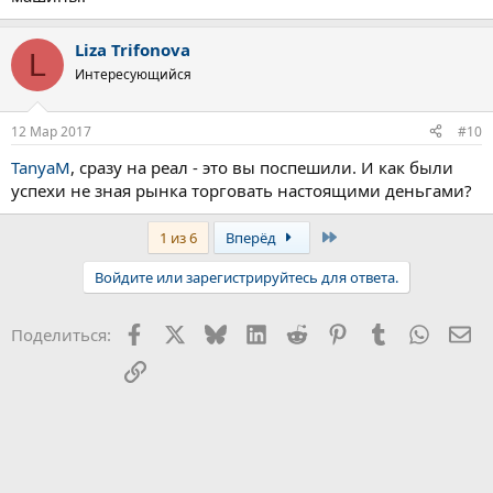
Liza Trifonova
L
Интересующийся
12 Мар 2017
#10
TanyaM
, сразу на реал - это вы поспешили. И как были
успехи не зная рынка торговать настоящими деньгами?
Last
1 из 6
Вперёд
Войдите или зарегистрируйтесь для ответа.
Facebook
X
Bluesky
LinkedIn
Reddit
Pinterest
Tumblr
WhatsA
Эл
Поделиться:
Ссылка