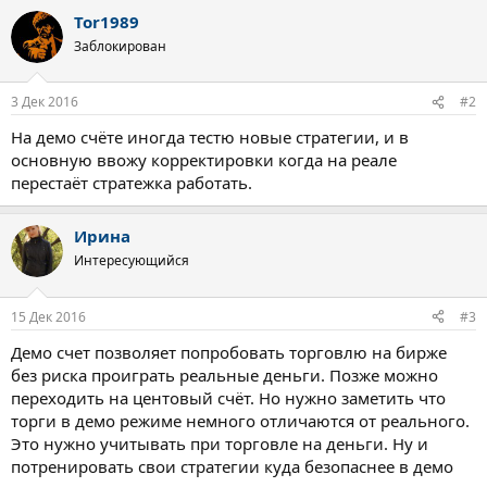
а
Tor1989
к
ц
Заблокирован
и
и
:
3 Дек 2016
#2
На демо счёте иногда тестю новые стратегии, и в
основную ввожу корректировки когда на реале
перестаёт стратежка работать.
Ирина
Интересующийся
15 Дек 2016
#3
Демо счет позволяет попробовать торговлю на бирже
без риска проиграть реальные деньги. Позже можно
переходить на центовый счёт. Но нужно заметить что
торги в демо режиме немного отличаются от реального.
Это нужно учитывать при торговле на деньги. Ну и
потренировать свои стратегии куда безопаснее в демо