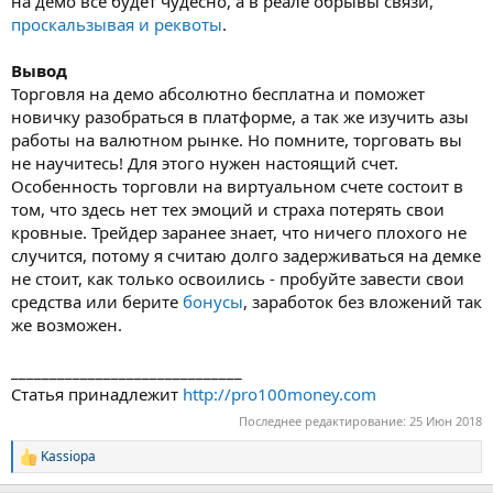
на демо все будет чудесно, а в реале обрывы связи,
проскальзывая и реквоты
.
Вывод
Торговля на демо абсолютно бесплатна и поможет
новичку разобраться в платформе, а так же изучить азы
работы на валютном рынке. Но помните, торговать вы
не научитесь! Для этого нужен настоящий счет.
Особенность торговли на виртуальном счете состоит в
том, что здесь нет тех эмоций и страха потерять свои
кровные. Трейдер заранее знает, что ничего плохого не
случится, потому я считаю долго задерживаться на демке
не стоит, как только освоились - пробуйте завести свои
средства или берите
бонусы
, заработок без вложений так
же возможен.
______________________________
Статья принадлежит
http://pro100money.com
Последнее редактирование:
25 Июн 2018
Kassiopa
Р
е