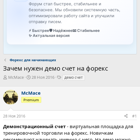
Форум стал быстрее, стабильнее и
безопаснее. Мы обновили системную часть,
оптимизировали работу сайта и улучшили
отправку писем.
⚡ Быстрее
🛡️ Надёжнее
📧 Стабильнее
✨ Актуальная версия
Форекс для начинающих
Зачем нужен демо счет на форекс
А
Д
Т
McMace
28 Ноя 2016
демо счет
в
а
е
т
т
г
McMace
о
а
и
р
н
Premium
т
а
е
ч
28 Ноя 2016
#1
м
а
ы
л
Демонстрационный счет
- виртуальная площадка для
а
тренировочной торговли на форекс. Новичкам
рекомендуют начинать именно с него. На демо можно