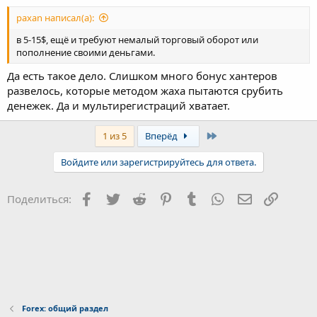
paxan написал(а):
в 5-15$, ещё и требуют немалый торговый оборот или
пополнение своими деньгами.
Да есть такое дело. Слишком много бонус хантеров
развелось, которые методом жаха пытаются срубить
денежек. Да и мультирегистраций хватает.
Last
1 из 5
Вперёд
Войдите или зарегистрируйтесь для ответа.
Facebook
Twitter
Reddit
Pinterest
Tumblr
WhatsApp
Электронна
Ссылка
Поделиться:
Forex: общий раздел