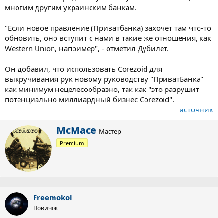
многим другим украинским банкам.
"Если новое правление (Приватбанка) захочет там что-то
обновить, оно вступит с нами в такие же отношения, как
Western Union, например", - отметил Дубилет.
Он добавил, что использовать Corezoid для
выкручивания рук новому руководству "ПриватБанка"
как минимум нецелесообразно, так как "это разрушит
потенциально миллиардный бизнес Corezoid".
источник
А
McMace
Мастер
в
Premium
т
о
р
Freemokol
Новичок