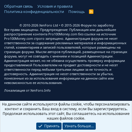
Обратная связь
Условия и правила
Политика конфиденциальности
Помощь
R
S
S
© 2010-2026 XenForo Ltd
© 2015-2026 Форум по заработку
Все права защищены. Предупреждение: Публикация или дальнейшее
распространение контента Pro100Money.com без ссылки на источник
Pro100Money.com строго запрещено. Администрация форума не несет
ответственности за содержание рекламных материалов и информационных
статей, комментариев и записей пользователей, которые размещены на
страницах форума. Мысли авторов публикаций, размещенные на страницах
форума, могут не совпадать с мнением и позицией Администрации.
Администрация может, но не обязана осуществлять проверку информации
предоставляемой Пользователем на предмет достоверности и не несет
ответственности перед любыми третьими лицами за ее точность и
достоверность. Администрация не несет ответственности за убытки,
понесенные из-за использования информации на данном сайте или
невозможностью ее использования.
Локализация от
XenForo.Info
На данном сайте используются файлы cookie, чтобы персонализировать
контент и сохранить Ваш вход в систему, если Вы зарегистрируетесь.
Продолжая использовать этот сайт, Вы соглашаетесь на использование
наших файлов cookie.
Принять
Узнать больше…
Ширина
Запросов
8
Время
0.4198s
Память
3.31MB