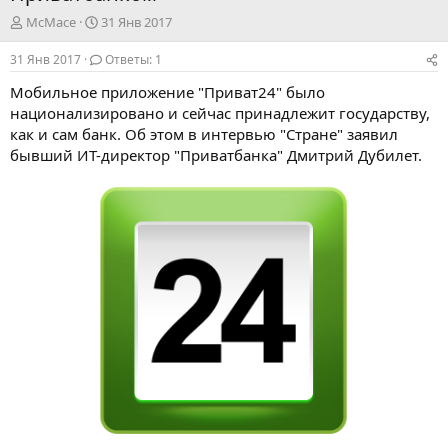
А
Д
McMace
31 Янв 2017
в
а
т
т
31 Янв 2017
Ответы: 1
о
а
Мобильное приложение "Приват24" было
р
н
т
а
национализировано и сейчас принадлежит государству,
е
ч
как и сам банк. Об этом в интервью "Стране" заявил
м
а
бывший ИТ-директор "Приватбанка" Дмитрий Дубилет.
ы
л
а