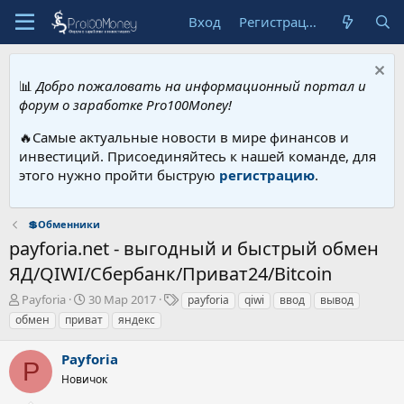
Вход
Регистрация
📊
Добро пожаловать на информационный портал и
форум о заработке Pro100Money!
🔥Самые актуальные новости в мире финансов и
инвестиций. Присоединяйтесь к нашей команде, для
этого нужно пройти быструю
регистрацию
.
💲Обменники
payforia.net - выгодный и быстрый обмен
ЯД/QIWI/Сбербанк/Приват24/Bitcoin
А
Д
Т
Payforia
30 Мар 2017
payforia
qiwi
ввод
вывод
в
а
е
обмен
приват
яндекс
т
т
г
о
а
и
Payforia
р
н
P
т
Новичок
а
е
ч