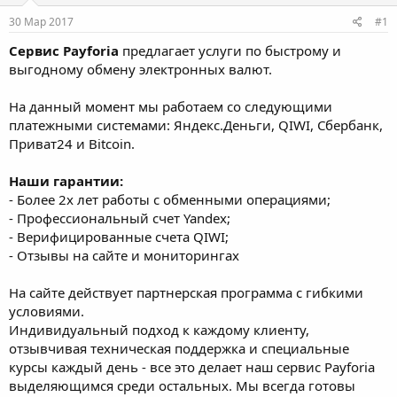
м
а
30 Мар 2017
#1
ы
л
а
Сервис Payforia
предлагает услуги по быстрому и
выгодному обмену электронных валют.
На данный момент мы работаем со следующими
платежными системами: Яндекс.Деньги, QIWI, Сбербанк,
Приват24 и Bitcoin.
Наши гарантии:
- Более 2х лет работы с обменными операциями;
- Профессиональный счет Yandex;
- Верифицированные счета QIWI;
- Отзывы на сайте и мониторингах
На сайте действует партнерская программа с гибкими
условиями.
Индивидуальный подход к каждому клиенту,
отзывчивая техническая поддержка и специальные
курсы каждый день - все это делает наш сервис Payforia
выделяющимся среди остальных. Мы всегда готовы