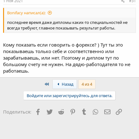
1 Ноя 2021
#31
а
Bonifacy написал(а):
последнее время даже дипломы каких-то специальностей не
всегда требуют, главное показывать результат работы.
Кому показать если говорить о форексе? ) Тут ты это
показываешь только себе и соответственно или
зарабатываешь, или нет. Поэтому и диплом тут по
большому счету не нужен. На дядю-работодателя то не
работаешь.
First
Назад
4 из 4
Войдите или зарегистрируйтесь для ответа.
Facebook
Twitter
Reddit
Pinterest
Tumblr
WhatsApp
Электронна
Ссылка
Поделиться: