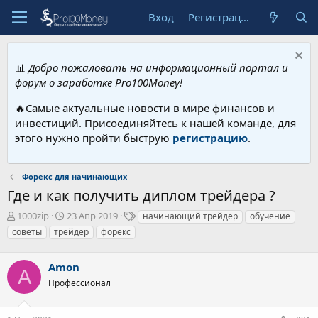
Вход
Регистрация
📊
Добро пожаловать на информационный портал и
форум о заработке Pro100Money!
🔥Самые актуальные новости в мире финансов и
инвестиций. Присоединяйтесь к нашей команде, для
этого нужно пройти быструю
регистрацию
.
Форекс для начинающих
Где и как получить диплом трейдера ?
А
Д
Т
1000zip
23 Апр 2019
начинающий трейдер
обучение
в
а
е
советы
трейдер
форекс
т
т
г
о
а
и
р
Amon
н
A
т
а
Профессионал
е
ч
м
а
ы
л