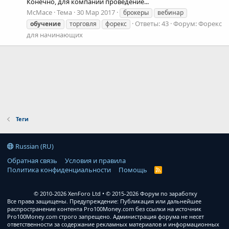
Конечно, для компании проведение...
McMace
Тема
30 Мар 2017
брокеры
вебинар
Ответы: 43
Форум:
Форекс
обучение
торговля
форекс
для начинающих
Теги
Russian (RU)
Обратная связь
Условия и правила
Политика конфиденциальности
Помощь
R
S
S
© 2010-2026 XenForo Ltd
© 2015-2026 Форум по заработку
Все права защищены. Предупреждение: Публикация или дальнейшее
распространение контента Pro100Money.com без ссылки на источник
Pro100Money.com строго запрещено. Администрация форума не несет
ответственности за содержание рекламных материалов и информационных