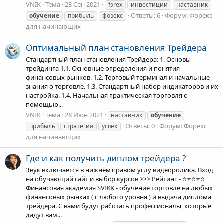
VNIK
Тема
23 Сен 2021
forex
инвестиции
наставник
Ответы: 6
Форум:
Форекс
обучение
прибыль
форекс
для начинающих
Оптимальный план становления Трейдера
Стандартный план становления Трейдера: 1. Основы
трейдинга 1.1. Основные определения и понятия
финансовых рынков. 1.2. Торговый терминал и начальные
знания о торговле. 1.3. Стандартный набор индикаторов и их
настройка. 1.4. Начальная практическая торговля с
помощью...
VNIK
Тема
28 Июн 2021
наставник
обучение
Ответы: 0
Форум:
Форекс
прибыль
стратегия
успех
для начинающих
Где и как получить диплом трейдера ?
Звук включается в нижнем правом углу видеоролика. Вход
на обучающий сайт и выбор курсов >>> Рейтинг - ⭐️⭐️⭐️⭐️⭐️
Финансовая академия SVIKK - обучение торговле на любых
финансовых рынках ( с любого уровня ) и выдача диплома
трейдера. С вами будут работать профессионалы, которые
дадут вам...