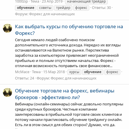
1000zip
Тема
23 Апр 2019
начинающий трейдер
Ответы: 30
обучение
советы
трейдер
форекс
Форум:
Форекс для начинающих
Как выбрать курсы по обучению торговле на
Форекс?
Сегодня немало людей озабочено поиском
дополнительного источника дохода. Нередко их взгляды
останавливаются на Валютном рынке. Перспектива
заработка за компьютером привлекает неограниченной
прибылью и полным отсутствием начальства. Форекс -
отличная возможность поправить свое финансовое...
McMace
Тема
15 Мар 2018
курсы
обучение
форекс
Ответы: 24
Форум:
Форекс для начинающих
Обучение торговле на форекс, вебинары
брокеров - эффективно ли?
Вебинары (онлайн-семинары) сейчас довольно популярны
среди крупных брокеров. Честные компании
заинтересованы в прибыльной торговле своих клиентов и
потому начали практиковать обучение трейдингу онлайн.
Есть ли в этом смысл для обеих сторон? Думаю, что да.