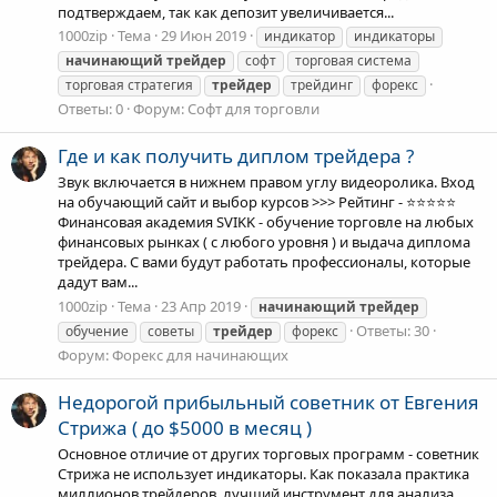
подтверждаем, так как депозит увеличивается...
1000zip
Тема
29 Июн 2019
индикатор
индикаторы
начинающий
трейдер
софт
торговая система
торговая стратегия
трейдер
трейдинг
форекс
Ответы: 0
Форум:
Софт для торговли
Где и как получить диплом трейдера ?
Звук включается в нижнем правом углу видеоролика. Вход
на обучающий сайт и выбор курсов >>> Рейтинг - ⭐️⭐️⭐️⭐️⭐️
Финансовая академия SVIKK - обучение торговле на любых
финансовых рынках ( с любого уровня ) и выдача диплома
трейдера. С вами будут работать профессионалы, которые
дадут вам...
1000zip
Тема
23 Апр 2019
начинающий
трейдер
Ответы: 30
обучение
советы
трейдер
форекс
Форум:
Форекс для начинающих
Недорогой прибыльный советник от Евгения
Стрижа ( до $5000 в месяц )
Основное отличие от других торговых программ - советник
Стрижа не использует индикаторы. Как показала практика
миллионов трейдеров, лучший инструмент для анализа