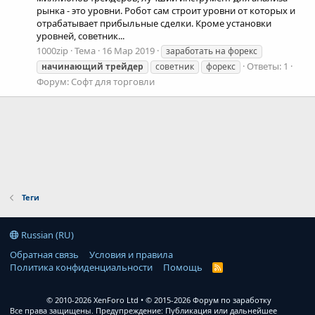
рынка - это уровни. Робот сам строит уровни от которых и
отрабатывает прибыльные сделки. Кроме установки
уровней, советник...
1000zip
Тема
16 Мар 2019
заработать на форекс
Ответы: 1
начинающий
трейдер
советник
форекс
Форум:
Софт для торговли
Теги
Russian (RU)
Обратная связь
Условия и правила
Политика конфиденциальности
Помощь
R
S
S
© 2010-2026 XenForo Ltd
© 2015-2026 Форум по заработку
Все права защищены. Предупреждение: Публикация или дальнейшее