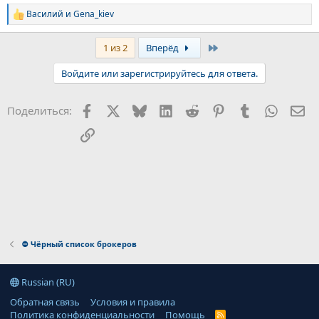
Василий
и
Gena_kiev
Р
е
а
Last
1 из 2
Вперёд
к
ц
Войдите или зарегистрируйтесь для ответа.
и
и
:
Facebook
X
Bluesky
LinkedIn
Reddit
Pinterest
Tumblr
WhatsA
Эл
Поделиться:
Ссылка
⛔ Чёрный список брокеров
Russian (RU)
Обратная связь
Условия и правила
Политика конфиденциальности
Помощь
R