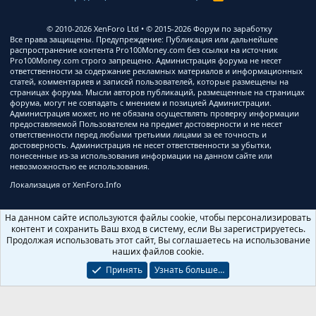
S
S
© 2010-2026 XenForo Ltd
© 2015-2026 Форум по заработку
Все права защищены. Предупреждение: Публикация или дальнейшее
распространение контента Pro100Money.com без ссылки на источник
Pro100Money.com строго запрещено. Администрация форума не несет
ответственности за содержание рекламных материалов и информационных
статей, комментариев и записей пользователей, которые размещены на
страницах форума. Мысли авторов публикаций, размещенные на страницах
форума, могут не совпадать с мнением и позицией Администрации.
Администрация может, но не обязана осуществлять проверку информации
предоставляемой Пользователем на предмет достоверности и не несет
ответственности перед любыми третьими лицами за ее точность и
достоверность. Администрация не несет ответственности за убытки,
понесенные из-за использования информации на данном сайте или
невозможностью ее использования.
Локализация от
XenForo.Info
На данном сайте используются файлы cookie, чтобы персонализировать
контент и сохранить Ваш вход в систему, если Вы зарегистрируетесь.
Продолжая использовать этот сайт, Вы соглашаетесь на использование
наших файлов cookie.
Принять
Узнать больше…
Ширина
Запросов
10
Время
0.3628s
Память
3.76MB