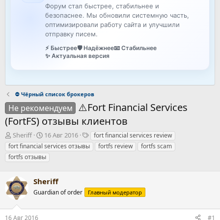
Форум стал быстрее, стабильнее и
безопаснее. Мы обновили системную часть,
оптимизировали работу сайта и улучшили
отправку писем.
⚡ Быстрее
🛡️ Надёжнее
📧 Стабильнее
✨ Актуальная версия
⛔ Чёрный список брокеров
⚠️Fort Financial Services
Не рекомендуем
(FortFS) отзывы клиентов
А
Д
Т
Sheriff
16 Авг 2016
fort financial services review
в
а
е
fort financial services отзывы
fortfs review
fortfs scam
т
т
г
fortfs отзывы
о
а
и
р
н
т
а
Sheriff
е
ч
Guardian of order
Главный модератор
м
а
ы
л
а
16 Авг 2016
#1