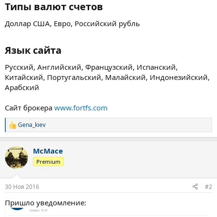
Типы валют счетов​
Доллар США, Евро, Российский рубль
Язык сайта​
Русский, Английский, Французский, Испанский,
Китайский, Португальский, Малайский, Индонезийский,
Арабский
Сайт брокера
www.fortfs.com
Gena_kiev
Р
е
а
McMace
к
ц
Premium
и
и
:
30 Ноя 2016
#2
Пришло уведомление: