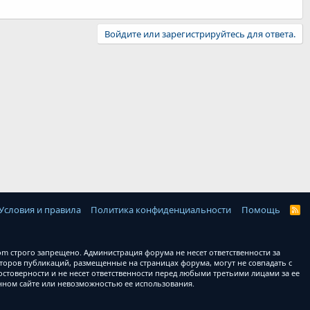
Войдите или зарегистрируйтесь для ответа.
Условия и правила
Политика конфиденциальности
Помощь
R
S
S
 строго запрещено. Администрация форума не несет ответственности за
оров публикаций, размещенные на страницах форума, могут не совпадать с
товерности и не несет ответственности перед любыми третьими лицами за ее
анном сайте или невозможностью ее использования.