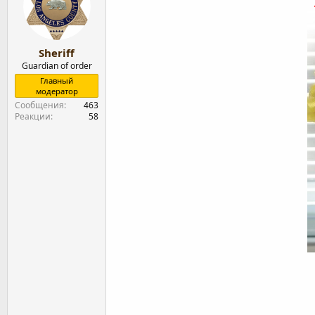
т
а
е
ч
м
а
ы
л
Sheriff
а
Guardian of order
Главный
модератор
Сообщения
463
Реакции
58