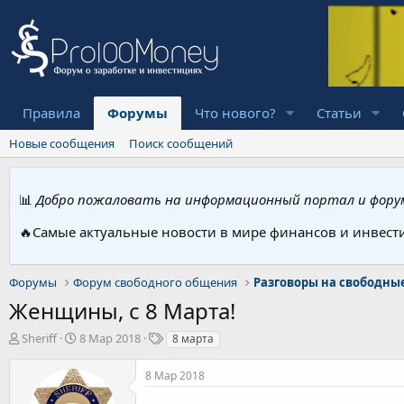
Правила
Форумы
Что нового?
Статьи
Новые сообщения
Поиск сообщений
📊
Добро пожаловать на информационный портал и форум
🔥Самые актуальные новости в мире финансов и инвест
Форумы
Форум свободного общения
Разговоры на свободны
Женщины, с 8 Марта!
А
Д
Т
Sheriff
8 Мар 2018
8 марта
в
а
е
т
т
г
8 Мар 2018
о
а
и
р
н