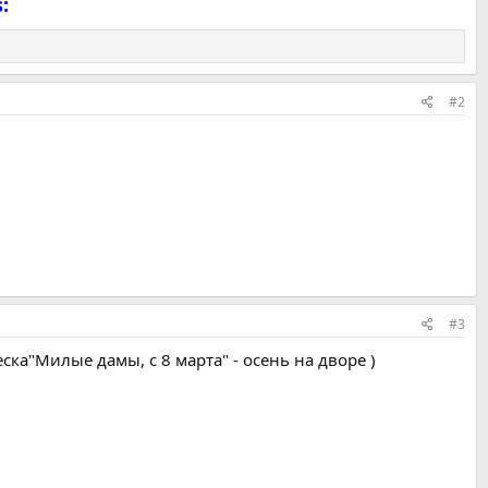
:
#2
#3
ка"Милые дамы, с 8 марта" - осень на дворе )