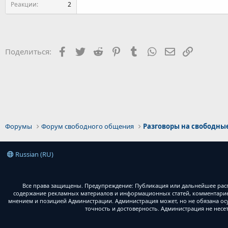
Реакции
2
Facebook
Twitter
Reddit
Pinterest
Tumblr
WhatsApp
Электронная 
Ссылка
Поделиться:
Форумы
Форум свободного общения
Разговоры на свободны
Russian (RU)
Все права защищены. Предупреждение: Публикация или дальнейшее расп
содержание рекламных материалов и информационных статей, комментариев
мнением и позицией Администрации. Администрация может, но не обязана ос
точность и достоверность. Администрация не несе