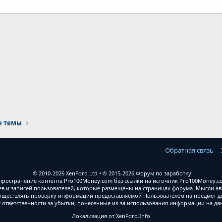
почта
е темы
Обратная связь
© 2010-2026 XenForo Ltd
© 2015-2026 Форум по заработку
ространение контента Pro100Money.com без ссылки на источник Pro100Money.com
 и записей пользователей, которые размещены на страницах форума. Мысли авт
уществлять проверку информации предоставляемой Пользователем на предмет дос
т ответственности за убытки, понесенные из-за использования информации на д
Локализация от
XenForo.Info