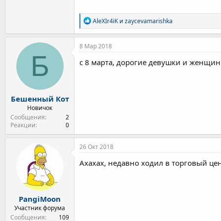
Р
AleXIr4iK
и
zaycevamarishka
е
а
к
8 Мар 2018
ц
Б
и
с 8 марта, дорогие девушки и женщин
и
:
Бешенный Кот
Новичок
Сообщения
2
Реакции
0
26 Окт 2018
Ахахах, недавно ходил в торговый цен
PangiMoon
Участник форума
Сообщения
109