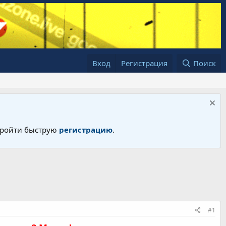
Вход
Регистрация
Поиск
 пройти быструю
регистрацию
.
#1