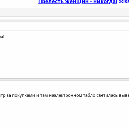
Прелесть женщин - никогда!
:kiss
ы!
тр за покупками и там наэлектронном табло светилась вывес