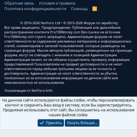
Обратная связь
Условия и правила
Политика конфиденциальности
Помощь
R
S
S
© 2010-2026 XenForo Ltd
© 2015-2026 Форум по заработку
Все права защищены. Предупреждение: Публикация или дальнейшее
распространение контента Pro100Money.com без ссылки на источник
Pro100Money.com строго запрещено. Администрация форума не несет
ответственности за содержание рекламных материалов и информационных
статей, комментариев и записей пользователей, которые размещены на
страницах форума. Мысли авторов публикаций, размещенные на страницах
форума, могут не совпадать с мнением и позицией Администрации.
Администрация может, но не обязана осуществлять проверку информации
предоставляемой Пользователем на предмет достоверности и не несет
ответственности перед любыми третьими лицами за ее точность и
достоверность. Администрация не несет ответственности за убытки,
понесенные из-за использования информации на данном сайте или
невозможностью ее использования.
Локализация от
XenForo.Info
На данном сайте используются файлы cookie, чтобы персонализировать
контент и сохранить Ваш вход в систему, если Вы зарегистрируетесь.
Продолжая использовать этот сайт, Вы соглашаетесь на использование
наших файлов cookie.
Принять
Узнать больше…