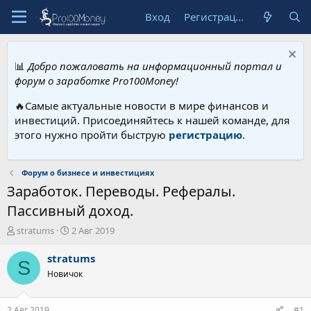
Вход
Регистрация
📊
Добро пожаловать на информационный портал и
форум о заработке Pro100Money!
🔥Самые актуальные новости в мире финансов и
инвестиций. Присоединяйтесь к нашей команде, для
этого нужно пройти быструю
регистрацию
.
Форум о бизнесе и инвестициях
Заработок. Переводы. Рефералы.
Пассивный доход.
А
Д
stratums
2 Авг 2019
в
а
т
т
stratums
S
о
а
Новичок
р
н
т
а
е
ч
2 Авг 2019
#1