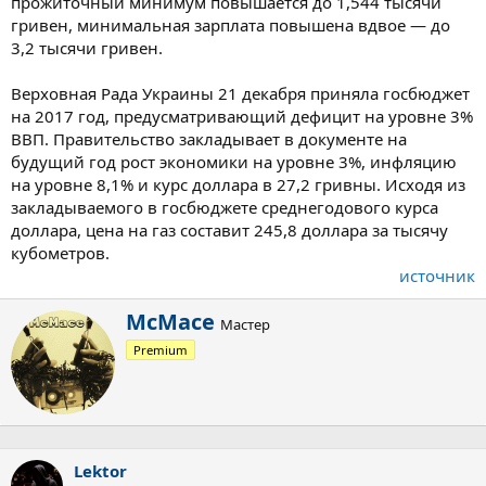
прожиточный минимум повышается до 1,544 тысячи
гривен, минимальная зарплата повышена вдвое — до
3,2 тысячи гривен.
Верховная Рада Украины 21 декабря приняла госбюджет
на 2017 год, предусматривающий дефицит на уровне 3%
ВВП. Правительство закладывает в документе на
будущий год рост экономики на уровне 3%, инфляцию
на уровне 8,1% и курс доллара в 27,2 гривны. Исходя из
закладываемого в госбюджете среднегодового курса
доллара, цена на газ составит 245,8 доллара за тысячу
кубометров.
источник
А
McMace
Мастер
в
Premium
т
о
р
Lektor