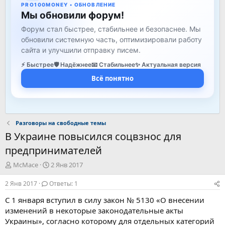
PRO100MONEY • ОБНОВЛЕНИЕ
Мы обновили форум!
Форум стал быстрее, стабильнее и безопаснее. Мы
обновили системную часть, оптимизировали работу
сайта и улучшили отправку писем.
⚡ Быстрее
🛡️ Надёжнее
📧 Стабильнее
✨ Актуальная версия
Всё понятно
Разговоры на свободные темы
В Украине повысился соцвзнос для
предпринимателей
А
Д
McMace
2 Янв 2017
в
а
т
т
2 Янв 2017
Ответы: 1
о
а
С 1 января вступил в силу закон № 5130 «О внесении
р
н
т
а
изменений в некоторые законодательные акты
е
ч
Украины», согласно которому для отдельных категорий