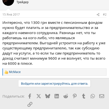
Трейдер
15 Янв 2017
#2
Интересно, что 1300 грн вместе с пенсионным фондом
нужно будет платить и за предпринимательство и за
каждого наемного сотрудника. Разницы нет, что ты
работаешь на кого-либо, что являешься
предпринимателем. Выгодней устроится на работу к уже
существующему предприниталелю, так как субсидию
дадут на услуги, а то если ты сам предприниматель то
доход считают минимум 9600 и не волнует, что ты всего
на 6000 в плюсе.
McMace
Р
е
а
Войдите или зарегистрируйтесь для ответа.
к
ц
и
Facebook
X
Bluesky
LinkedIn
Reddit
Pinterest
Tumblr
WhatsA
Эл
Поделиться:
и
:
Ссылка