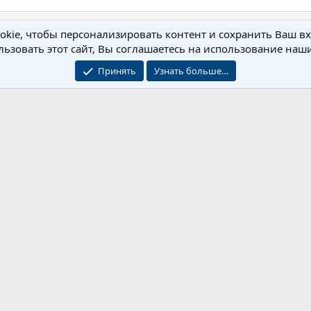
kie, чтобы персонализировать контент и сохранить Ваш вхо
ьзовать этот сайт, Вы соглашаетесь на использование наши
Принять
Узнать больше…
почта
и инвестиций
Обратная связь
© 2010-2026 XenForo Ltd
© 2015-2026 Форум по заработку
ространение контента Pro100Money.com без ссылки на источник Pro100Money.com
 и записей пользователей, которые размещены на страницах форума. Мысли авт
уществлять проверку информации предоставляемой Пользователем на предмет дос
т ответственности за убытки, понесенные из-за использования информации на д