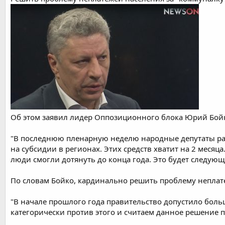
т
а
е
ч
м
а
ы
л
а
Об этом заявил лидер Оппозиционного блока Юрий Бойк
"В последнюю пленарную неделю народные депутаты рас
на субсидии в регионах. Этих средств хватит на 2 мес
люди смогли дотянуть до конца года. Это будет следующа
По словам Бойко, кардинально решить проблему неплат
"В начале прошлого года правительство допустило боль
категорически против этого и считаем данное решение 