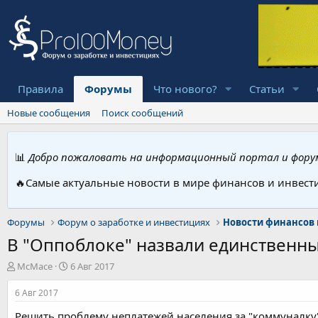
Правила
Форумы
Что нового?
Статьи
Новые сообщения
Поиск сообщений
📊
Добро пожаловать на информационный портал и форум
🔥Самые актуальные новости в мире финансов и инвест
Форумы
Форум о заработке и инвестициях
Новости финансов 
В "Оппоблоке" назвали единственны
А
Д
McMace
6 Авг 2017
в
а
т
т
6 Авг 2017
о
а
Решить проблему неплатежей населения за "коммуналку"
р
н