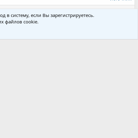
д в систему, если Вы зарегистрируетесь.
х файлов cookie.
Войдите или зарегистрируйтесь для ответа.
Условия и правила
Политика конфиденциальности
Помощь
R
S
S
 строго запрещено. Администрация форума не несет ответственности за
оров публикаций, размещенные на страницах форума, могут не совпадать с
товерности и не несет ответственности перед любыми третьими лицами за ее
анном сайте или невозможностью ее использования.