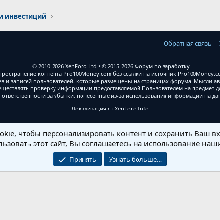
и инвестиций
Обратная связь
© 2010-2026 XenForo Ltd
© 2015-2026 Форум по заработку
ространение контента Pro100Money.com без ссылки на источник Pro100Money.com
 и записей пользователей, которые размещены на страницах форума. Мысли авт
уществлять проверку информации предоставляемой Пользователем на предмет дос
т ответственности за убытки, понесенные из-за использования информации на д
Локализация от
XenForo.Info
kie, чтобы персонализировать контент и сохранить Ваш вхо
ьзовать этот сайт, Вы соглашаетесь на использование наши
Принять
Узнать больше…