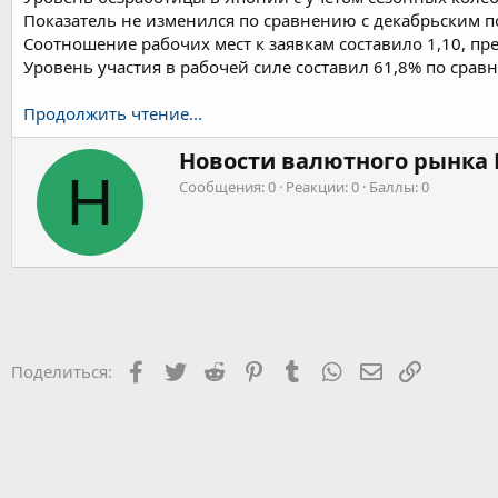
т
а
Показатель не изменился по сравнению с декабрьским п
е
ч
Соотношение рабочих мест к заявкам составило 1,10, пр
м
а
Уровень участия в рабочей силе составил 61,8% по срав
ы
л
а
Продолжить чтение...
А
Новости валютного рынка 
в
Н
Сообщения
0
Реакции
0
Баллы
0
т
о
р
Facebook
Twitter
Reddit
Pinterest
Tumblr
WhatsApp
Электронная 
Ссылка
Поделиться: