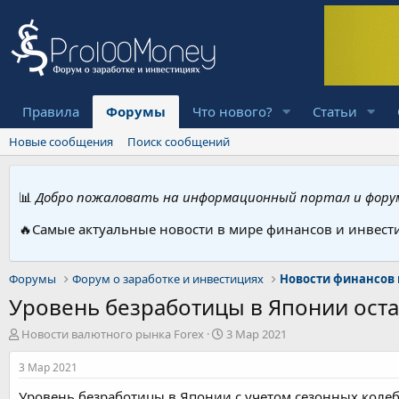
Правила
Форумы
Что нового?
Статьи
Новые сообщения
Поиск сообщений
📊
Добро пожаловать на информационный портал и форум
🔥Самые актуальные новости в мире финансов и инвест
Форумы
Форум о заработке и инвестициях
Новости финансов 
Уровень безработицы в Японии остал
А
Д
Новости валютного рынка Forex
3 Мар 2021
в
а
т
т
3 Мар 2021
о
а
Уровень безработицы в Японии с учетом сезонных колеб
р
н