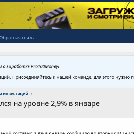
Обратная связь
 о заработке Pro100Money!
иций. Присоединяйтесь к нашей команде, для этого нужно
и инвестиций
ся на уровне 2,9% в январе
аний составил 2,9% в январе, сообщило во вторник Минист