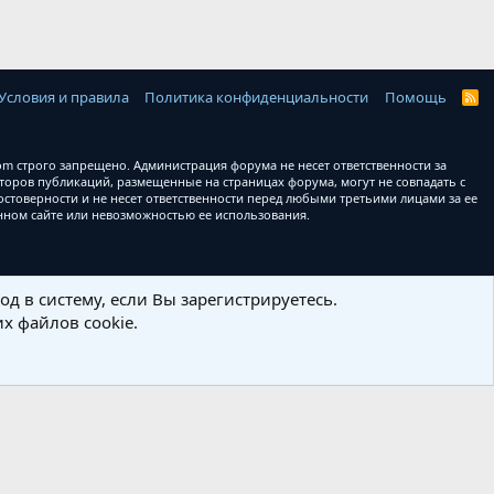
Условия и правила
Политика конфиденциальности
Помощь
R
S
S
 строго запрещено. Администрация форума не несет ответственности за
оров публикаций, размещенные на страницах форума, могут не совпадать с
товерности и не несет ответственности перед любыми третьими лицами за ее
анном сайте или невозможностью ее использования.
д в систему, если Вы зарегистрируетесь.
х файлов cookie.