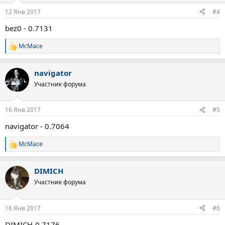
:
12 Янв 2017
#4
bez0 - 0.7131
McMace
Р
е
а
navigator
к
ц
Участник форума
и
и
:
16 Янв 2017
#5
navigator - 0.7064
McMace
Р
е
а
DIMICH
к
ц
Участник форума
и
и
:
16 Янв 2017
#6
DIMICH-0.7176