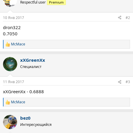
ц
Respectful user
Premium
и
и
:
10 Янв 2017
#2
dron322
0.7050
McMace
Р
е
а
xXGreenXx
к
ц
Специалист
и
и
:
11 Янв 2017
#3
xXGreenXx - 0.6888
McMace
Р
е
а
bez0
к
ц
Интересующийся
и
и