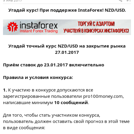
9 Янв 2017
#1
м
а
ы
л
Угадай курс! При поддержке InstaForex! NZD/USD.
а
Угадай точный курс NZD/USD на закрытие рынка
27.01.2017
Приём ставок до 23.01.2017 включительно
Правила и условия конкурса:
1.
К участию в конкурсе допускаются все
зарегистрированные пользователи pro100money.com,
написавшие минимум
10 сообщений
.
Для того, чтобы стать участником конкурса,
пользователь должен оставить свой прогноз в этой теме
в виде сообщения: