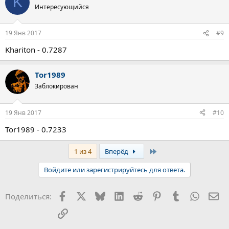
K
Интересующийся
19 Янв 2017
#9
Khariton - 0.7287
Tor1989
Заблокирован
19 Янв 2017
#10
Tor1989 - 0.7233
Last
1 из 4
Вперёд
Войдите или зарегистрируйтесь для ответа.
Facebook
X
Bluesky
LinkedIn
Reddit
Pinterest
Tumblr
WhatsA
Эл
Поделиться:
Ссылка