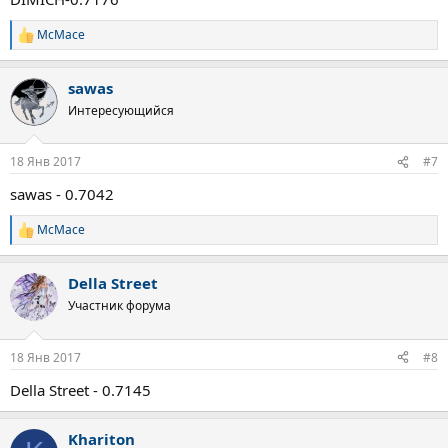
McMace
Р
е
а
sawas
к
ц
Интересующийся
и
и
:
18 Янв 2017
#7
sawas - 0.7042
McMace
Р
е
а
Della Street
к
ц
Участник форума
и
и
:
18 Янв 2017
#8
Della Street - 0.7145
Khariton