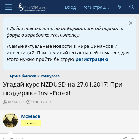
Вход
Регистрация
?
Добро пожаловать на информационный портал и
форум о заработке Pro100Money!
?Самые актуальные новости в мире финансов и
инвестиций. Присоединяйтесь к нашей команде, для
этого нужно пройти быструю
регистрацию
.
Архив бонусов и конкурсов
Угадай курс NZDUSD на 27.01.2017! При
поддержке InstaForex!
А
Д
McMace
9 Янв 2017
в
а
т
т
McMace
о
а
Premium
р
н
т
а
е
ч