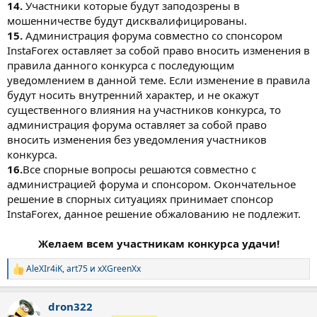
14.
Участники которые будут заподозрены в
мошенничестве будут дисквалифицированы.
15.
Администрация форума совместно со спонсором
InstaForex оставляет за собой право вносить изменения в
правила данного конкурса с последующим
уведомлением в данной теме. Если изменение в правила
будут носить внутренний характер, и не окажут
существенного влияния на участников конкурса, то
администрация форума оставляет за собой право
вносить изменения без уведомления участников
конкурса.
16.
Все спорные вопросы решаются совместно с
администрацией форума и спонсором. Окончательное
решение в спорных ситуациях принимает спонсор
InstaForex, данное решение обжалованию не подлежит.
Желаем всем участникам конкурса удачи!
AleXIr4iK
,
art75
и
xXGreenXx
Р
е
а
dron322
к