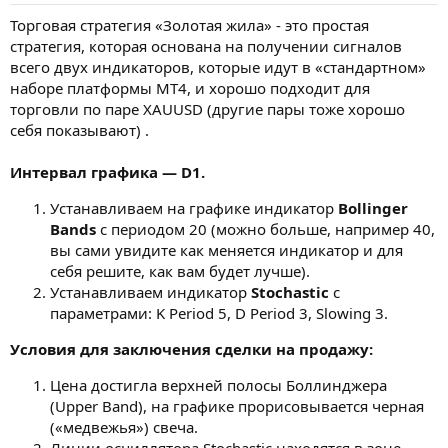
а
Торговая стратегия «Золотая жила» - это простая
стратегия, которая основана на получении сигналов
всего двух индикаторов, которые идут в «стандартном»
наборе платформы MT4, и хорошо подходит для
торговли по паре XAUUSD (другие пары тоже хорошо
себя показывают) .
Интервал графика — D1.
Устанавливаем на графике индикатор
Bollinger
Bands
с периодом 20 (можно больше, например 40,
вы сами увидите как меняется индикатор и для
себя решите, как вам будет лучше).
Устанавливаем индикатор
Stochastic
с
параметрами: K Period 5, D Period 3, Slowing 3.
Условия для заключения сделки на продажу:
Цена достигла верхней полосы Боллинджера
(Upper Band), на графике прорисовывается черная
(«медвежья») свеча.
Линии осциллятора Stochastic находятся в зоне