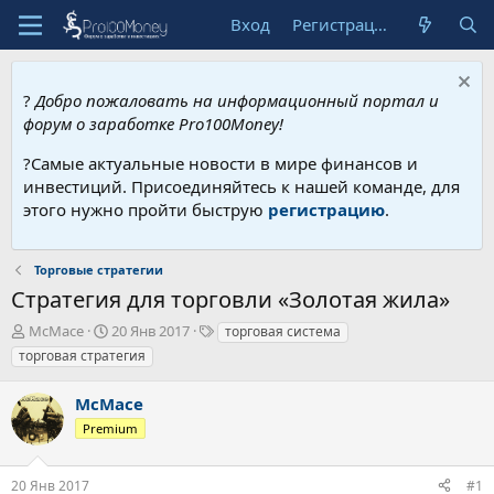
Вход
Регистрация
?
Добро пожаловать на информационный портал и
форум о заработке Pro100Money!
?Самые актуальные новости в мире финансов и
инвестиций. Присоединяйтесь к нашей команде, для
этого нужно пройти быструю
регистрацию
.
Торговые стратегии
Стратегия для торговли «Золотая жила»
А
Д
Т
McMace
20 Янв 2017
торговая система
в
а
е
торговая стратегия
т
т
г
о
а
и
McMace
р
н
т
а
Premium
е
ч
м
а
20 Янв 2017
#1
ы
л