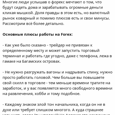
Многие люди услышав о форекс мечтают о том, что
а
будут сидеть дома и зарабатывать огромные деньги
кликая мышкой. Доля правды в этом есть, но валютный
рынок коварный и помимо плюсов есть и свои минусы.
Рассмотрим всё более детально.
Основные плюсы работы на Forex:
- Как уже было сказано - трейдер не привязан к
определенному месту и может запустить торговый
терминал и работать где угодно, даже с телефона, лежа в
гамаке на Багамских островах.
- Не нужно разгружать вагоны и надрывать спину, нужно
просто работать головой. Чем больше вы повышаете
свой скилл в торговле - тем меньше времени тратите на
заработок, и у вас появляется много свободного времени
на развлечения, хобби и тому подобное.
- Каждому знаком злой тон начальника, когда он не в
духе или требует слишком многого. А куда страшнее
услышать слова "ты уволен"? На форексе это исключено,