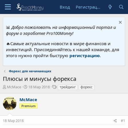
Вход
Регистрация
📊
Добро пожаловать на информационный портал и
форум о заработке Pro100Money!
🔥Самые актуальные новости в мире финансов и
инвестиций. Присоединяйтесь к нашей команде, для
этого нужно пройти быструю
регистрацию
.
Форекс для начинающих
Плюсы и минусы форекса
А
Д
Т
McMace
18 Мар 2018
трейдинг
форекс
в
а
е
т
т
г
McMace
о
а
и
Premium
р
н
т
а
е
ч
18 Мар 2018
#1
м
а
ы
л