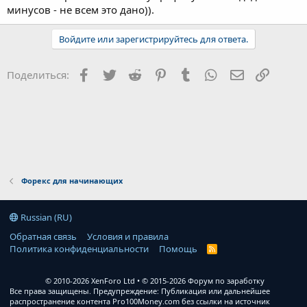
минусов - не всем это дано)).
Войдите или зарегистрируйтесь для ответа.
Facebook
Twitter
Reddit
Pinterest
Tumblr
WhatsApp
Электронна
Ссылка
Поделиться:
Форекс для начинающих
Russian (RU)
Обратная связь
Условия и правила
Политика конфиденциальности
Помощь
R
S
S
© 2010-2026 XenForo Ltd
© 2015-2026 Форум по заработку
Все права защищены. Предупреждение: Публикация или дальнейшее
распространение контента Pro100Money.com без ссылки на источник