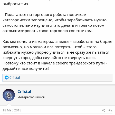
выбросьте их.
- Полагаться на торгового робота новичкам
категорически запрещено, чтобы зарабатывать нужно
самостоятельно научиться это делать и только потом
автоматизировать свою торговлю советником.
Как мы поняли из материала выше - заработать на бирже
возможно, но можно и всё потерять. Чтобы этого
избежать нужно упорно учиться, а не сразу же пытаться
свернуть горы, дабы случайно не свернуть шею.
Поэтому кто стоит в начале своего трейдерского пути -
дерзайте, всё получится!
Р
Cr1stal
е
а
к
Cr1stal
ц
Интересующийся
и
и
:
18 Мар 2018
#2