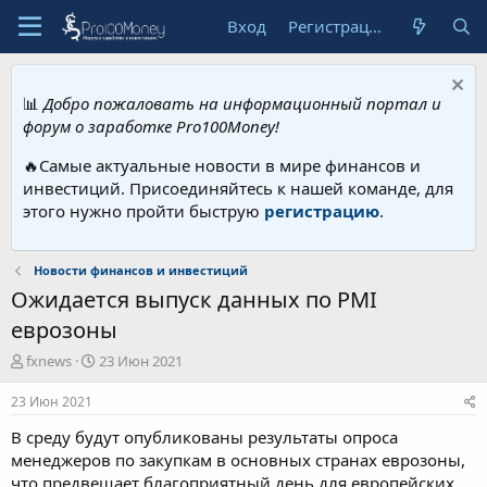
Вход
Регистрация
📊
Добро пожаловать на информационный портал и
форум о заработке Pro100Money!
🔥Самые актуальные новости в мире финансов и
инвестиций. Присоединяйтесь к нашей команде, для
этого нужно пройти быструю
регистрацию
.
Новости финансов и инвестиций
Ожидается выпуск данных по PMI
еврозоны
А
Д
fxnews
23 Июн 2021
в
а
т
т
23 Июн 2021
о
а
В среду будут опубликованы результаты опроса
р
н
т
а
менеджеров по закупкам в основных странах еврозоны,
е
ч
что предвещает благоприятный день для европейских