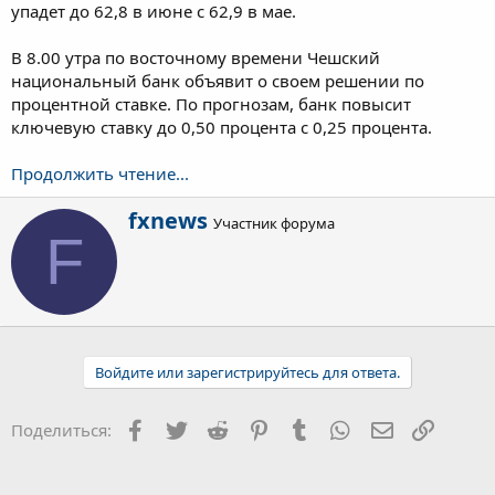
упадет до 62,8 в июне с 62,9 в мае.
В 8.00 утра по восточному времени Чешский
национальный банк объявит о своем решении по
процентной ставке. По прогнозам, банк повысит
ключевую ставку до 0,50 процента с 0,25 процента.
Продолжить чтение...
А
fxnews
Участник форума
в
F
т
о
р
Войдите или зарегистрируйтесь для ответа.
Facebook
Twitter
Reddit
Pinterest
Tumblr
WhatsApp
Электронна
Ссылка
Поделиться: