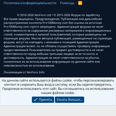
Политика конфиденциальности
Помощь
R
S
S
© 2010-2026 XenForo Ltd
© 2015-2026 Форум по заработку
Все права защищены. Предупреждение: Публикация или дальнейшее
распространение контента Pro100Money.com без ссылки на источник
Pro100Money.com строго запрещено. Администрация форума не несет
ответственности за содержание рекламных материалов и информационных
статей, комментариев и записей пользователей, которые размещены на
страницах форума. Мысли авторов публикаций, размещенные на страницах
форума, могут не совпадать с мнением и позицией Администрации.
Администрация может, но не обязана осуществлять проверку информации
предоставляемой Пользователем на предмет достоверности и не несет
ответственности перед любыми третьими лицами за ее точность и
достоверность. Администрация не несет ответственности за убытки,
понесенные из-за использования информации на данном сайте или
невозможностью ее использования.
Локализация от
XenForo.Info
На данном сайте используются файлы cookie, чтобы персонализировать
контент и сохранить Ваш вход в систему, если Вы зарегистрируетесь.
Продолжая использовать этот сайт, Вы соглашаетесь на использование
наших файлов cookie.
Принять
Узнать больше…