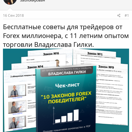
Заблокирован
м
а
ы
л
а
16 Сен 2018
#1
Бесплатные советы для трейдеров от
Forex миллионера, с 11 летним опытом
торговли Владислава Гилки.