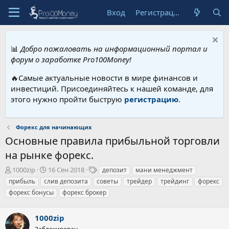
Вход
Регистрация
📊
Добро пожаловать на информационный портал и
форум о заработке Pro100Money!
🔥Самые актуальные новости в мире финансов и
инвестиций. Присоединяйтесь к нашей команде, для
этого нужно пройти быструю
регистрацию
.
Форекс для начинающих
Основные правила прибыльной торговли
на рынке форекс.
А
Д
Т
1000zip
16 Сен 2018
депозит
мани менеджмент
в
а
е
прибыль
слив депозита
советы
трейдер
трейдинг
форекс
т
т
г
форекс бонусы
форекс брокер
о
а
и
р
н
т
а
1000zip
е
ч