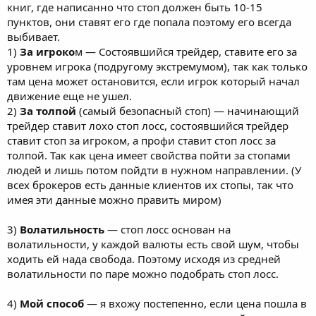
книг, где написанно что стоп должен быть 10-15
пунктов, они ставят его где попала поэтому его всегда
выбивает.
1)
За игроко
м — Состоявшийся трейдер, ставите его за
уровнем игрока (подругому экстремумом), так как только
там цена может остановится, если игрок который начал
движение еще не ушел.
2)
За толпой
(самый безопасный стоп) — начинающий
трейдер ставит лохо стоп лосс, состоявшийся трейдер
ставит стоп за игроком, а профи ставит стоп лосс за
толпой. Так как цена имеет свойства пойти за стопами
людей и лишь потом пойдти в нужном направлении. (У
всех брокеров есть данные клиентов их стопы, так что
имея эти данные можно править миром)
3)
Волатильность
— стоп лосс основан на
волатильности, у каждой валюты есть свой шум, чтобы
ходить ей нада свобода. Поэтому исходя из средней
волатильности по паре можно подобрать стоп лосс.
4)
Мой способ
— я вхожу постепенно, если цена пошла в