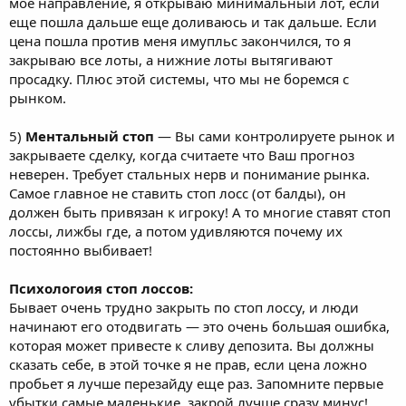
мое направление, я открываю минимальный лот, если
еще пошла дальше еще доливаюсь и так дальше. Если
цена пошла против меня имупльс закончился, то я
закрываю все лоты, а нижние лоты вытягивают
просадку. Плюс этой системы, что мы не боремся с
рынком.
5)
Ментальный стоп
— Вы сами контролируете рынок и
закрываете сделку, когда считаете что Ваш прогноз
неверен. Требует стальных нерв и понимание рынка.
Самое главное не ставить стоп лосс (от балды), он
должен быть привязан к игроку! А то многие ставят стоп
лоссы, лижбы где, а потом удивляются почему их
постоянно выбивает!
Психологоия стоп лоссов:
Бывает очень трудно закрыть по стоп лоссу, и люди
начинают его отодвигать — это очень большая ошибка,
которая может привесте к сливу депозита. Вы должны
сказать себе, в этой точке я не прав, если цена ложно
пробьет я лучше перезайду еще раз. Запомните первые
убытки самые маленькие, закрой лучше сразу минус!