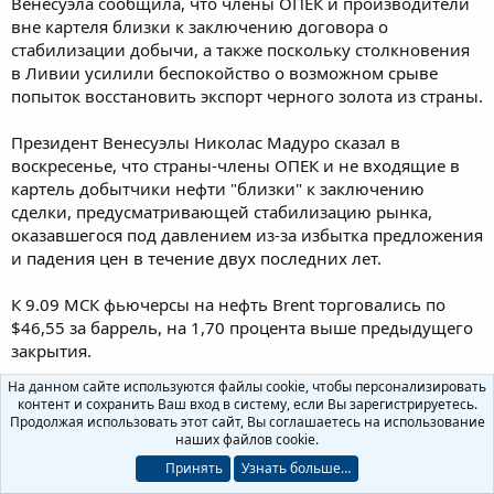
т
а
Венесуэла сообщила, что члены ОПЕК и производители
е
ч
вне картеля близки к заключению договора о
м
а
стабилизации добычи, а также поскольку столкновения
ы
л
в Ливии усилили беспокойство о возможном срыве
а
попыток восстановить экспорт черного золота из страны.
Президент Венесуэлы Николас Мадуро сказал в
воскресенье, что страны-члены ОПЕК и не входящие в
картель добытчики нефти "близки" к заключению
сделки, предусматривающей стабилизацию рынка,
оказавшегося под давлением из-за избытка предложения
и падения цен в течение двух последних лет.
К 9.09 МСК фьючерсы на нефть Brent торговались по
$46,55 за баррель, на 1,70 процента выше предыдущего
закрытия.
На данном сайте используются файлы cookie, чтобы персонализировать
Фьючерсы на американскую марку WTI выросли на 1,81
контент и сохранить Ваш вход в систему, если Вы зарегистрируетесь.
процента до $43,81 за баррель.
Продолжая использовать этот сайт, Вы соглашаетесь на использование
наших файлов cookie.
Рост цен на нефть отражает реакцию рынков на
Принять
Узнать больше…
комментарии Венесуэлы о вероятности соглашения