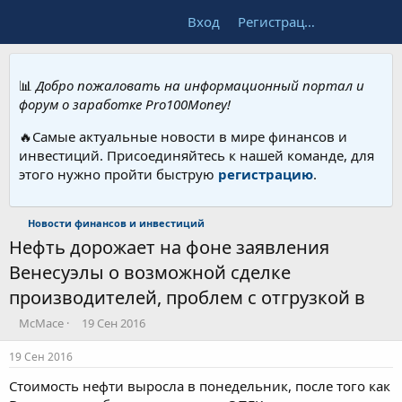
Вход
Регистрация
📊
Добро пожаловать на информационный портал и
форум о заработке Pro100Money!
🔥Самые актуальные новости в мире финансов и
инвестиций. Присоединяйтесь к нашей команде, для
этого нужно пройти быструю
регистрацию
.
Новости финансов и инвестиций
Нефть дорожает на фоне заявления
Венесуэлы о возможной сделке
производителей, проблем с отгрузкой в
А
Д
McMace
19 Сен 2016
в
а
т
т
19 Сен 2016
о
а
Стоимость нефти выросла в понедельник, после того как
р
н