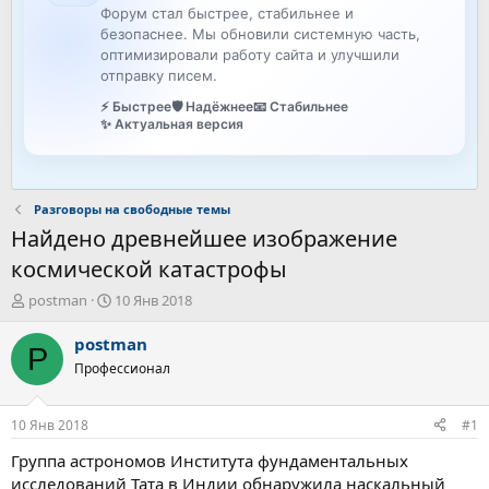
Форум стал быстрее, стабильнее и
безопаснее. Мы обновили системную часть,
оптимизировали работу сайта и улучшили
отправку писем.
⚡ Быстрее
🛡️ Надёжнее
📧 Стабильнее
✨ Актуальная версия
Разговоры на свободные темы
Найдено древнейшее изображение
космической катастрофы
А
Д
postman
10 Янв 2018
в
а
т
т
postman
P
о
а
Профессионал
р
н
т
а
е
ч
10 Янв 2018
#1
м
а
ы
л
Группа астрономов Института фундаментальных
а
исследований Тата в Индии обнаружила наскальный