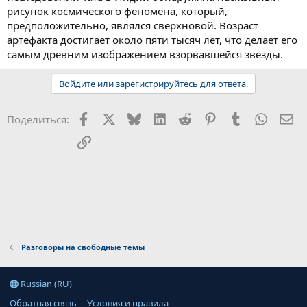
рисунок космического феномена, который,
предположительно, являлся сверхновой. Возраст
артефакта достигает около пяти тысяч лет, что делает его
самым древним изображением взорвавшейся звезды.
Войдите или зарегистрируйтесь для ответа.
Facebook
X
Bluesky
LinkedIn
Reddit
Pinterest
Tumblr
WhatsA
Эл
Поделиться:
Ссылка
Разговоры на свободные темы
Russian (RU)
Обратная связь
Условия и правила