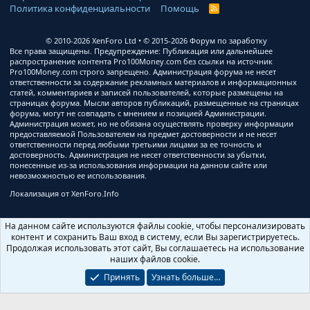
Политика конфиденциальности
Помощь
R
S
S
© 2010-2026 XenForo Ltd
© 2015-2026 Форум по заработку
Все права защищены. Предупреждение: Публикация или дальнейшее
распространение контента Pro100Money.com без ссылки на источник
Pro100Money.com строго запрещено. Администрация форума не несет
ответственности за содержание рекламных материалов и информационных
статей, комментариев и записей пользователей, которые размещены на
страницах форума. Мысли авторов публикаций, размещенные на страницах
форума, могут не совпадать с мнением и позицией Администрации.
Администрация может, но не обязана осуществлять проверку информации
предоставляемой Пользователем на предмет достоверности и не несет
ответственности перед любыми третьими лицами за ее точность и
достоверность. Администрация не несет ответственности за убытки,
понесенные из-за использования информации на данном сайте или
невозможностью ее использования.
Локализация от
XenForo.Info
На данном сайте используются файлы cookie, чтобы персонализировать
контент и сохранить Ваш вход в систему, если Вы зарегистрируетесь.
Продолжая использовать этот сайт, Вы соглашаетесь на использование
наших файлов cookie.
Принять
Узнать больше…
Ширина
Запросов
8
Время
0.6159s
Память
3.12MB