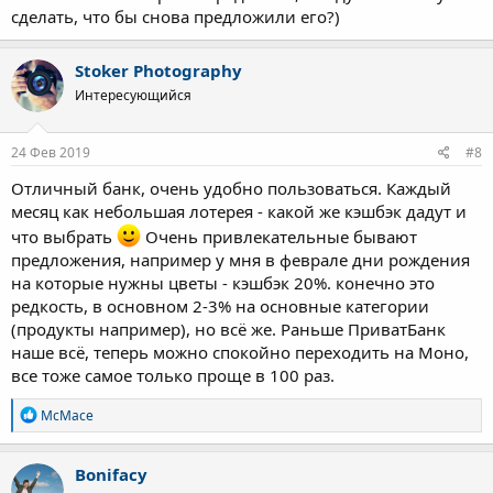
сделать, что бы снова предложили его?)
Stoker Photography
Интересующийся
24 Фев 2019
#8
Отличный банк, очень удобно пользоваться. Каждый
месяц как небольшая лотерея - какой же кэшбэк дадут и
что выбрать
Очень привлекательные бывают
предложения, например у мня в феврале дни рождения
на которые нужны цветы - кэшбэк 20%. конечно это
редкость, в основном 2-3% на основные категории
(продукты например), но всё же. Раньше ПриватБанк
наше всё, теперь можно спокойно переходить на Моно,
все тоже самое только проще в 100 раз.
Р
McMace
е
а
к
Bonifacy
ц