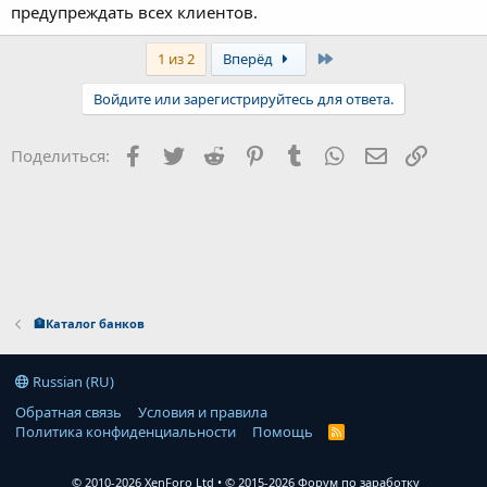
предупреждать всех клиентов.
Last
1 из 2
Вперёд
Войдите или зарегистрируйтесь для ответа.
Facebook
Twitter
Reddit
Pinterest
Tumblr
WhatsApp
Электронна
Ссылка
Поделиться:
🏦Каталог банков
Russian (RU)
Обратная связь
Условия и правила
Политика конфиденциальности
Помощь
R
S
S
© 2010-2026 XenForo Ltd
© 2015-2026 Форум по заработку