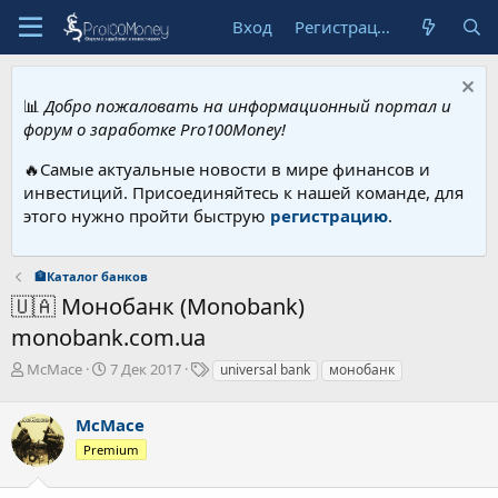
Вход
Регистрация
📊
Добро пожаловать на информационный портал и
форум о заработке Pro100Money!
🔥Самые актуальные новости в мире финансов и
инвестиций. Присоединяйтесь к нашей команде, для
этого нужно пройти быструю
регистрацию
.
🏦Каталог банков
🇺🇦 Монобанк (Monobank)
monobank.com.ua
А
Д
Т
McMace
7 Дек 2017
universal bank
монобанк
в
а
е
т
т
г
McMace
о
а
и
р
н
Premium
т
а
е
ч