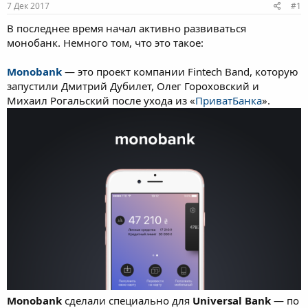
7 Дек 2017
#1
м
а
ы
л
В последнее время начал активно развиваться
а
монобанк. Немного том, что это такое:
Monobank
— это проект компании Fintech Band, которую
запустили Дмитрий Дубилет, Олег Гороховский и
Михаил Рогальский после ухода из «
ПриватБанка
».
Monobank
сделали специально для
Universal Bank
— по