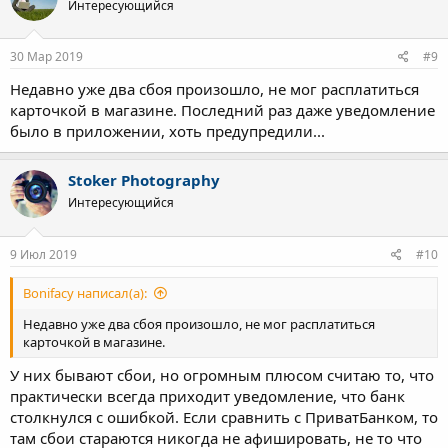
Интересующийся
и
и
:
30 Мар 2019
#9
Недавно уже два сбоя произошло, не мог расплатиться
карточкой в магазине. Последний раз даже уведомление
было в приложении, хоть предупредили...
Stoker Photography
Интересующийся
9 Июл 2019
#10
Bonifacy написал(а):
Недавно уже два сбоя произошло, не мог расплатиться
карточкой в магазине.
У них бывают сбои, но огромным плюсом считаю то, что
практически всегда приходит уведомление, что банк
столкнулся с ошибкой. Если сравнить с ПриватБанком, то
там сбои стараются никогда не афишировать, не то что