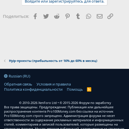
Войдите или зарегистрируйтесь для ответа.
Facebook
Twitter
Reddit
Pinterest
Tumblr
WhatsApp
Электронна
Ссылка
Поделиться:
Hyip-проекты (прибыльность от 16% до 60% в месяц)
Russian (RU)
Обратная связь
Условия и правила
Политика конфиденциальности
Помощь
R
S
S
© 2010-2026 XenForo Ltd
© 2015-2026 Форум по заработку
Все права защищены. Предупреждение: Публикация или дальнейшее
распространение контента Pro100Money.com без ссылки на источник
Pro100Money.com строго запрещено. Администрация форума не несет
ответственности за содержание рекламных материалов и информационных
статей, комментариев и записей пользователей, которые размещены на
страницах форума. Мысли авторов публикаций, размещенные на страницах