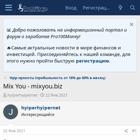
Вход
Регистрация
📊
Добро пожаловать на информационный портал и
форум о заработке Pro100Money!
🔥Самые актуальные новости в мире финансов и
инвестиций. Присоединяйтесь к нашей команде, для
этого нужно пройти быструю
регистрацию
.
Hyip-проекты (прибыльность от 16% до 60% в месяц)
Mix You - mixyou.biz
А
Д
hyiperhyipernet
22 Янв 2021
в
а
т
т
hyiperhyipernet
о
а
Интересующийся
р
н
т
а
е
ч
22 Янв 2021
#1
м
а
ы
л