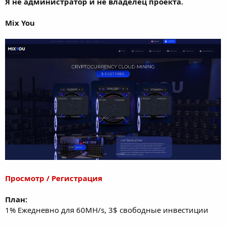
Я не администратор и не владелец проекта.
а
Mix You
Просмотр / Регистрация
План:
1% Ежедневно для 60MH/s, 3$ свободные инвестиции