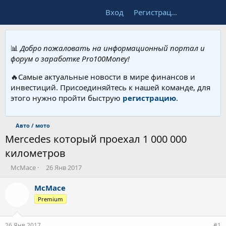
Вход
Регистрация
📊
Добро пожаловать на информационный портал и
форум о заработке Pro100Money!
🔥Самые актуальные новости в мире финансов и
инвестиций. Присоединяйтесь к нашей команде, для
этого нужно пройти быструю
регистрацию
.
Авто / мото
Mercedes который проехал 1 000 000
километров
А
Д
McMace
26 Янв 2017
в
а
т
т
McMace
о
а
Premium
р
н
т
а
е
ч
26 Янв 2017
#1