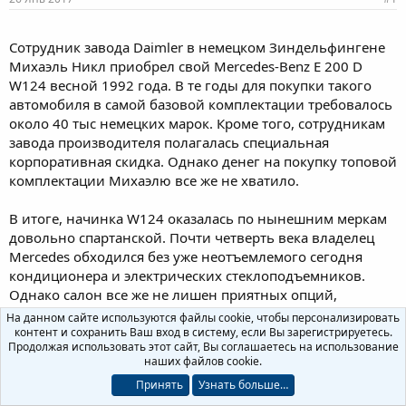
м
а
ы
л
а
Сотрудник завода Daimler в немецком Зиндельфингене
Михаэль Никл приобрел свой Mercedes-Benz E 200 D
W124 весной 1992 года. В те годы для покупки такого
автомобиля в самой базовой комплектации требовалось
около 40 тыс немецких марок. Кроме того, сотрудникам
завода производителя полагалась специальная
корпоративная скидка. Однако денег на покупку топовой
комплектации Михаэлю все же не хватило.
В итоге, начинка W124 оказалась по нынешним меркам
довольно спартанской. Почти четверть века владелец
Mercedes обходился без уже неотъемлемого сегодня
кондиционера и электрических стеклоподъемников.
Однако салон все же не лишен приятных опций,
например, в крышу вмонтирован люк с
На данном сайте используются файлы cookie, чтобы персонализировать
электроприводом.
контент и сохранить Ваш вход в систему, если Вы зарегистрируетесь.
Продолжая использовать этот сайт, Вы соглашаетесь на использование
наших файлов cookie.
Принять
Узнать больше…
Под капотом разменявшего 1 миллион километров E 200