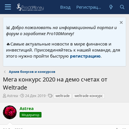
Вход
Регистрация
📊
Добро пожаловать на информационный портал и
форум о заработке Pro100Money!
🔥Самые актуальные новости в мире финансов и
инвестиций. Присоединяйтесь к нашей команде, для
этого нужно пройти быструю
регистрацию
.
Архив бонусов и конкурсов
Мега конкурс 2020 на демо счетах от
Weltrade
А
Д
Т
Astrea
24 Дек 2019
weltrade
weltrade конкурс
в
а
е
т
т
г
Astrea
о
а
и
Модератор
р
н
т
а
е
ч