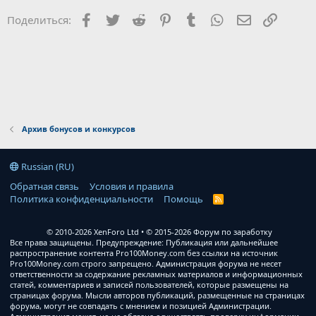
Facebook
Twitter
Reddit
Pinterest
Tumblr
WhatsApp
Электронна
Ссылка
Поделиться:
Архив бонусов и конкурсов
Russian (RU)
Обратная связь
Условия и правила
Политика конфиденциальности
Помощь
R
S
S
© 2010-2026 XenForo Ltd
© 2015-2026 Форум по заработку
Все права защищены. Предупреждение: Публикация или дальнейшее
распространение контента Pro100Money.com без ссылки на источник
Pro100Money.com строго запрещено. Администрация форума не несет
ответственности за содержание рекламных материалов и информационных
статей, комментариев и записей пользователей, которые размещены на
страницах форума. Мысли авторов публикаций, размещенные на страницах
форума, могут не совпадать с мнением и позицией Администрации.