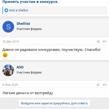
Принять участие в конкурсе.
Р
ASD
и
Shellist
е
а
к
Shellist
S
ц
Участник форума
и
и
:
25 Дек 2019
#2
Давно не радовали конкурсами, поучаствую. Спасибо!
ASD
Участник форума
6 Янв 2020
#3
Легкие деньги от велтрейд)
Войдите или зарегистрируйтесь для ответа.