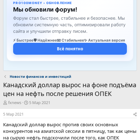
PRO100MONEY • ОБНОВЛЕНИЕ
Мы обновили форум!
Форум стал быстрее, стабильнее и безопаснее. Мы
обновили системную часть, оптимизировали работу
сайта и улучшили отправку писем.
⚡ Быстрее
🛡️ Надёжнее
📧 Стабильнее
✨ Актуальная версия
Всё понятно
Новости финансов и инвестиций
Канадский доллар вырос на фоне подъёма
цен на нефть после решения ОПЕК
А
Д
fxnews
5 Мар 2021
в
а
т
т
5 Мар 2021
о
а
Канадский доллар вырос против своих основных
р
н
т
а
конкурентов на азиатской сессии в пятницу, так как цены
е
ч
на сырую нефть подскочили после того, как ОПЕК