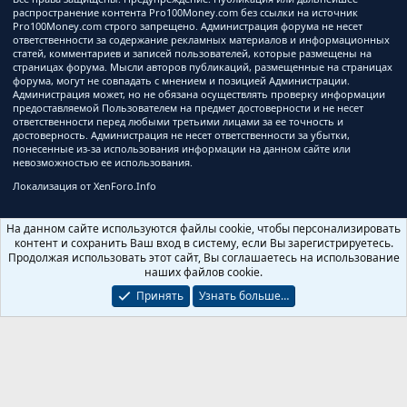
распространение контента Pro100Money.com без ссылки на источник
Pro100Money.com строго запрещено. Администрация форума не несет
ответственности за содержание рекламных материалов и информационных
статей, комментариев и записей пользователей, которые размещены на
страницах форума. Мысли авторов публикаций, размещенные на страницах
форума, могут не совпадать с мнением и позицией Администрации.
Администрация может, но не обязана осуществлять проверку информации
предоставляемой Пользователем на предмет достоверности и не несет
ответственности перед любыми третьими лицами за ее точность и
достоверность. Администрация не несет ответственности за убытки,
понесенные из-за использования информации на данном сайте или
невозможностью ее использования.
Локализация от
XenForo.Info
На данном сайте используются файлы cookie, чтобы персонализировать
контент и сохранить Ваш вход в систему, если Вы зарегистрируетесь.
Продолжая использовать этот сайт, Вы соглашаетесь на использование
наших файлов cookie.
Принять
Узнать больше…
Ширина
Запросов
7
Время
0.1943s
Память
3.15MB