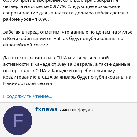
четверга на отметке 0,9779. Следующее возможное
сопротивление для канадского доллара наблюдается в
районе уровня 0.96.
Забегая вперед, отметим, что данные по ценам на жилье
в Великобритании от Halifax будут опубликованы на
европейской сессии.
Данные по занятости в США и индекс деловой
активности в Канаде от Ivey за февраль, а также данные
по торговле в США и Канаде и потребительскому
кредитованию в США за январь будет опубликованы на
Нью-йоркской сессии.
Продолжить чтение...
А
fxnews
Участник форума
в
F
т
о
р