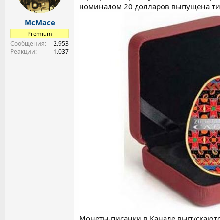
е
ч
номиналом 20 долларов выпущена тир
м
а
McMace
ы
л
а
Premium
Сообщения
2.953
Реакции
1.037
Монеты-писанки в Канаде выпускаются