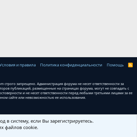
Условия и правила
Политика конфиденциальности
Помощь
R
S
S
 строго запрещено. Администрация форума не несет ответственности за
оров публикаций, размещенные на страницах форума, могут не совпадать с
товерности и не несет ответственности перед любыми третьими лицами за ее
анном сайте или невозможностью ее использования.
д в систему, если Вы зарегистрируетесь.
х файлов cookie.