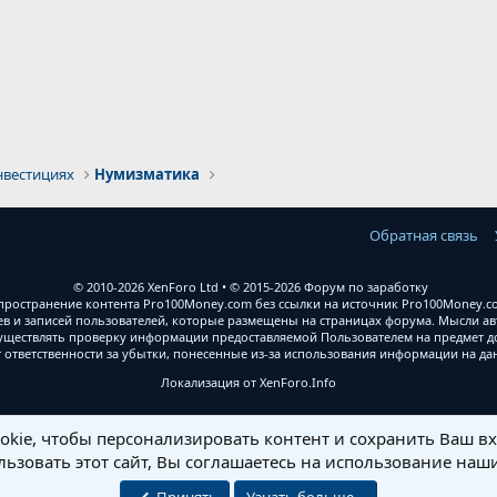
почта
нвестициях
Нумизматика
Обратная связь
© 2010-2026 XenForo Ltd
© 2015-2026 Форум по заработку
ространение контента Pro100Money.com без ссылки на источник Pro100Money.com
 и записей пользователей, которые размещены на страницах форума. Мысли авт
уществлять проверку информации предоставляемой Пользователем на предмет дос
т ответственности за убытки, понесенные из-за использования информации на д
Локализация от
XenForo.Info
kie, чтобы персонализировать контент и сохранить Ваш вхо
ьзовать этот сайт, Вы соглашаетесь на использование наши