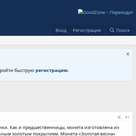
Вход
Регистрация
Поиск
 пройти быструю
регистрацию
.
#1
ки. Как и предшественницы, монета изготовлена из
альным золотым покрытием. Монета «Золотая весна»