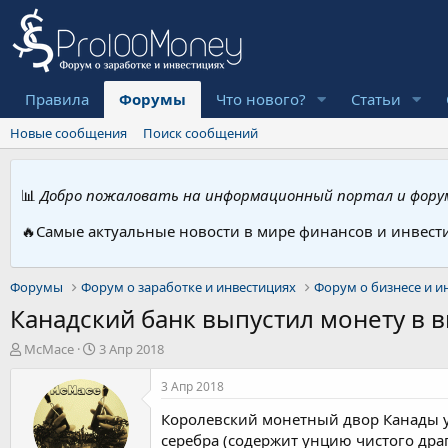
Правила
Форумы
Что нового?
Статьи
Новые сообщения
Поиск сообщений
📊
Добро пожаловать на информационный портал и форум
🔥Самые актуальные новости в мире финансов и инвест
Форумы
Форум о заработке и инвестициях
Форум о бизнесе и и
Канадский банк выпустил монету в 
А
Д
McMace
3 Апр 2018
в
а
т
т
3 Апр 2018
о
а
Королевский монетный двор Канады уж
р
н
т
а
серебра (содержит унцию чистого дра