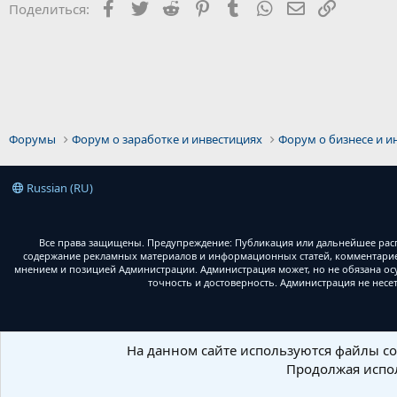
Facebook
Twitter
Reddit
Pinterest
Tumblr
WhatsApp
Электронная 
Ссылка
Поделиться:
Форумы
Форум о заработке и инвестициях
Форум о бизнесе и и
Russian (RU)
Все права защищены. Предупреждение: Публикация или дальнейшее расп
содержание рекламных материалов и информационных статей, комментариев
мнением и позицией Администрации. Администрация может, но не обязана ос
точность и достоверность. Администрация не несе
На данном сайте используются файлы coo
Продолжая испол