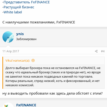
-
Представитель FxFINANCE
-
Растущий бизнес
-
White label
C наилучшими пожеланиями, FxFINANCE
ynis
Заблокирован
11 Апр 2017
#4
Vikul написал(а):
Долго выбирал брокера пока не остановился на FxFINANCE, не
скажу что идеальный брокер (таких и в природе нет), но вроде
не заметил пока никаких подводных камней по торговле.
Котиры реальные, спред низкий, хоть и фиксированный, и нет
никаких комиссий.
ну а выводить пробовали как здесь дела обстоят с этим?
FxFINANCE