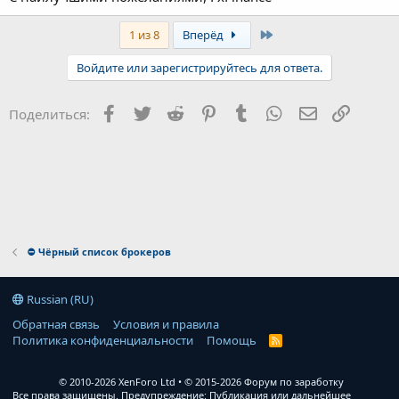
Last
1 из 8
Вперёд
Войдите или зарегистрируйтесь для ответа.
Facebook
Twitter
Reddit
Pinterest
Tumblr
WhatsApp
Электронна
Ссылка
Поделиться:
⛔ Чёрный список брокеров
Russian (RU)
Обратная связь
Условия и правила
Политика конфиденциальности
Помощь
R
S
S
© 2010-2026 XenForo Ltd
© 2015-2026 Форум по заработку
Все права защищены. Предупреждение: Публикация или дальнейшее