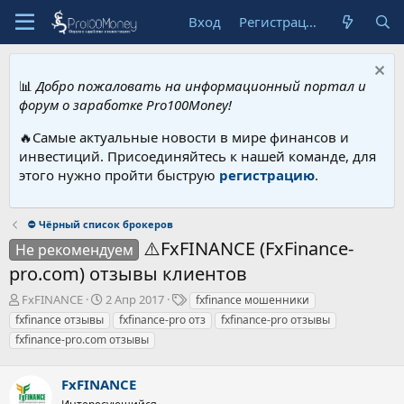
Вход
Регистрация
📊
Добро пожаловать на информационный портал и
форум о заработке Pro100Money!
🔥Самые актуальные новости в мире финансов и
инвестиций. Присоединяйтесь к нашей команде, для
этого нужно пройти быструю
регистрацию
.
⛔ Чёрный список брокеров
⚠️FxFINANCE (FxFinance-
Не рекомендуем
pro.com) отзывы клиентов
А
Д
Т
FxFINANCE
2 Апр 2017
fxfinance мошенники
в
а
е
fxfinance отзывы
fxfinance-pro отз
fxfinance-pro отзывы
т
т
г
fxfinance-pro.com отзывы
о
а
и
р
н
т
а
FxFINANCE
е
ч