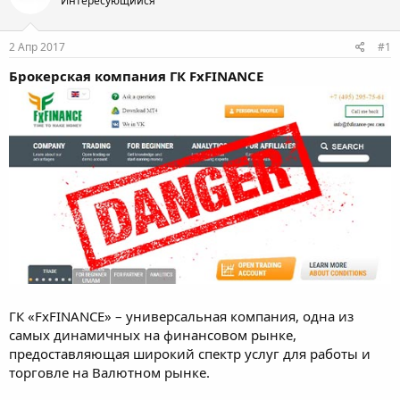
Интересующийся
м
а
ы
л
а
2 Апр 2017
#1
Брокерская компания ГК FxFINANCE
ГК «FxFINANCE» – универсальная компания, одна из
самых динамичных на финансовом рынке,
предоставляющая широкий спектр услуг для работы и
торговле на Валютном рынке.