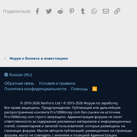
Facebook
Twitter
Reddit
Pinterest
Tumblr
WhatsApp
Электронна
Ссылка
Поделиться:
Форум о бизнесе и инвестициях
Russian (RU)
Обратная связь
Условия и правила
Политика конфиденциальности
Помощь
R
S
S
© 2010-2026 XenForo Ltd
© 2015-2026 Форум по заработку
Все права защищены. Предупреждение: Публикация или дальнейшее
распространение контента Pro100Money.com без ссылки на источник
Pro100Money.com строго запрещено. Администрация форума не несет
ответственности за содержание рекламных материалов и информационных
статей, комментариев и записей пользователей, которые размещены на
страницах форума. Мысли авторов публикаций, размещенные на страницах
форума, могут не совпадать с мнением и позицией Администрации.