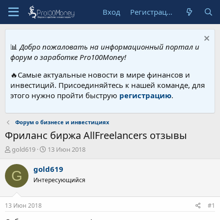
Вход
Регистрация
📊
Добро пожаловать на информационный портал и
форум о заработке Pro100Money!
🔥Самые актуальные новости в мире финансов и
инвестиций. Присоединяйтесь к нашей команде, для
этого нужно пройти быструю
регистрацию
.
Форум о бизнесе и инвестициях
Фриланс биржа AllFreelancers отзывы
А
Д
gold619
13 Июн 2018
в
а
т
т
gold619
G
о
а
Интересующийся
р
н
т
а
е
ч
13 Июн 2018
#1
м
а
ы
л