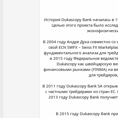
История Dukascopy Bank началась в 19
Целью этого проекта было иссле
эконофизически
В 2004 году Андре Дука совместно со
свой ECN SWFX – Swiss FX Marketpla
фундаментального анализа для трей
в 2015 году Федеральное ведомст
Dukascopy как швейцарскую ве
финансовыми рынками (FINMA) на веде
для трейдеров
В 2011 году Dukascopy Bank SA откры
с частными трейдерами из стран ЕC. 
2013 году Dukascopy Bank получа
В 2015 году Dukascopy Bank при