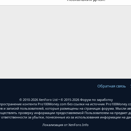
почта
Обратная связь
© 2010-2026 XenForo Ltd
© 2015-2026 Форум по заработку
ространение контента Pro100Money.com без ссылки на источник Pro100Money.com
 и записей пользователей, которые размещены на страницах форума. Мысли авт
уществлять проверку информации предоставляемой Пользователем на предмет дос
т ответственности за убытки, понесенные из-за использования информации на д
Локализация от
XenForo.Info