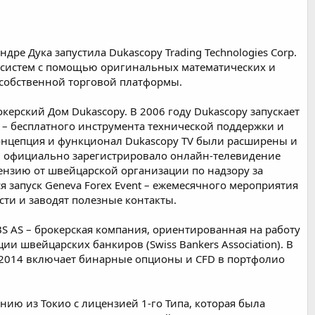
дре Дука запустила Dukascopy Trading Technologies Corp.
х систем с помощью оригинальных математических и
 собственной торговой платформы.
ерский Дом Dukascopy. В 2006 году Dukascopy запускает
 TV – бесплатного инструмента технической поддержки и
онцепция и функционал Dukascopy TV были расширены и
M официально зарегистрировало онлайн-телевидение
ензию от швейцарской организации по надзору за
 запуск Geneva Forex Event – ежемесячного мероприятия
ти и заводят полезные контакты.
S AS – брокерская компания, ориентированная на работу
ии швейцарских банкиров (Swiss Bankers Association). В
 2014 включает бинарные опционы и CFD в портфолио
анию из Токио с лицензией 1-го Типа, которая была