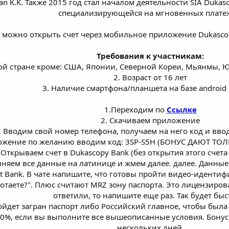
an K.K. Также 2015 год стал началом деятельности SIA Duka
специализирующейся на мгновенных плате
можно открыть счет через мобильное приложение Dukascopy
Требования к участникам:
ой стране кроме: США, Японии, Северной Кореи, Мьянмы, Ю
2. Возраст от 16 лет
3. Наличие смартфона/планшета на базе android
1.Переходим по
Ссылке
2. Скачиваем приложение
. Вводим свой номер телефона, получаем на него код и вво
ложение по желанию вводим код: 3SP-S5H (БОНУС ДАЮТ 
.Открываем счет в Dukascopy Bank (без открытия этого счета 
лняем все данные на латинице и жмем далее. далее. Данн
hit Bank. В чате напишите, что готовы пройти видео-иденти
работаете?". Плюс считают MRZ зону паспорта. Это лицензиро
ответили, то напишите еще раз. Так будет быс
йдет загран паспорт либо Российский главное, чтобы был
00%, если вы выполните все вышеописанные условия. Бонус
нескольких дней.​