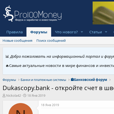
Правила
Форумы
Что нового?
Статьи
Новые сообщения
Поиск сообщений
📊
Добро пожаловать на информационный портал и форум
🔥Самые актуальные новости в мире финансов и инвест
Форумы
Банки и платежные системы
🏦Банковский форум
Dukascopy.bank - откройте счет в ш
А
Д
Nickola42
18 Янв 2019
в
а
т
т
18 Янв 2019
о
а
р
н