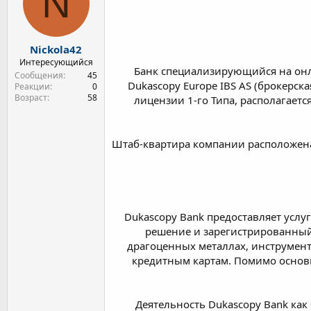
N
т
а
е
ч
м
а
Nickola42
ы
л
а
Интересующийся
Банк специализирующийся на онл
Сообщения
45
Dukascopy Europe IBS AS (брокерск
Реакции
0
Возраст
58
лицензии 1-го Типа, располагает
Штаб-квартира компании расположена 
Dukascopy Bank предоставляет услу
решение и зарегистрированный
драгоценных металлах, инструмент
кредитным картам. Помимо основ
Деятельность Dukascopy Bank ка