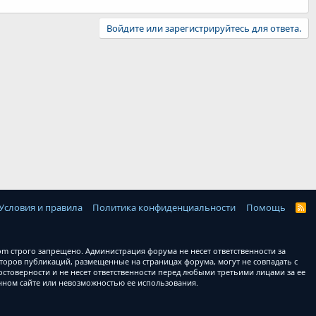
Войдите или зарегистрируйтесь для ответа.
Условия и правила
Политика конфиденциальности
Помощь
R
S
S
 строго запрещено. Администрация форума не несет ответственности за
оров публикаций, размещенные на страницах форума, могут не совпадать с
товерности и не несет ответственности перед любыми третьими лицами за ее
анном сайте или невозможностью ее использования.