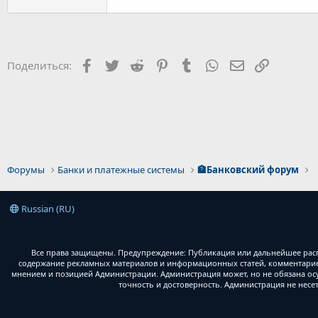
Facebook
Twitter
Reddit
Pinterest
Tumblr
WhatsApp
Электронная 
Ссылка
Поделиться:
Форумы
Банки и платежные системы
🏦Банковский форум
Russian (RU)
Все права защищены. Предупреждение: Публикация или дальнейшее расп
содержание рекламных материалов и информационных статей, комментариев
мнением и позицией Администрации. Администрация может, но не обязана ос
точность и достоверность. Администрация не несе