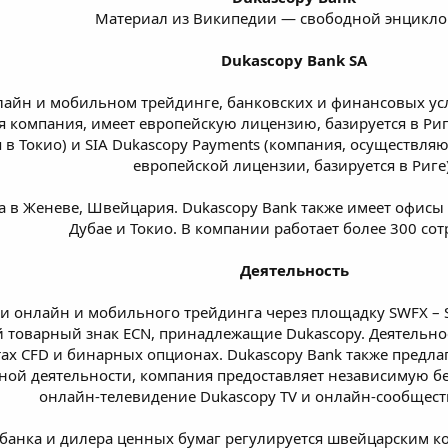
Материал из Википедии — свободной энцикл
Dukascopy Bank SA
айн и мобильном трейдинге, банковских и финансовых услу
ая компания, имеет европейскую лицензию, базируется в Риге
ся в Токио) и SIA Dukascopy Payments (компания, осуществ
европейской лицензии, базируется в Риге)
в Женеве, Швейцария. Dukascopy Bank также имеет офисы в 
Дубае и Токио. В компании работает более 300 со
Деятельность
ги онлайн и мобильного трейдинга через площадку SWFX – S
 товарный знак ECN, принадлежащие Dukascopy. Деятельно
ах CFD и бинарных опционах. Dukascopy Bank также предлаг
ной деятельности, компания предоставляет независимую б
онлайн-телевидение Dukascopy TV и онлайн-сообщест
к банка и дилера ценных бумаг регулируется швейцарски