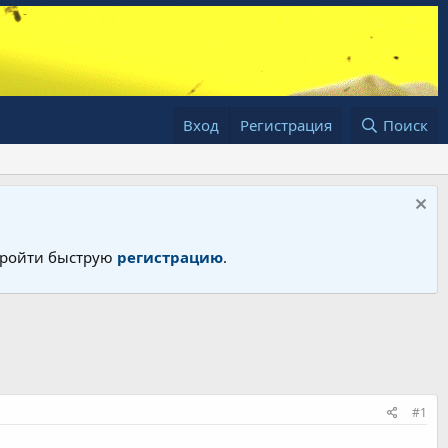
Вход
Регистрация
Поиск
 пройти быструю
регистрацию
.
#1