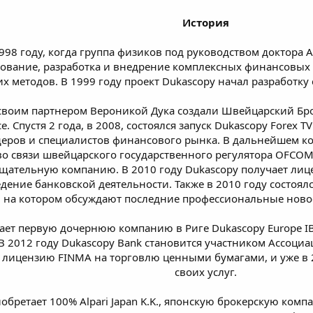
История
98 году, когда группа физиков под руководством доктора Ан
дование, разработка и внедрение комплексных финансовы
х методов. В 1999 году проект Dukascopy начал разработку
 своим партнером Вероникой Дука создали Швейцарский Брок
ce. Спустя 2 года, в 2008, состоялся запуск Dukascopy Forex
деров и специалистов финансового рынка. В дальнейшем к
во связи швейцарского государственного регулятора OFCO
щательную компанию. В 2010 году Dukascopy получает лиц
ние банковской деятельности. Также в 2010 году состоялся
, на котором обсуждают последние профессиональные новос
вает первую дочернюю компанию в Риге Dukascopy Europe IB
В 2012 году Dukascopy Bank становится участником Ассоциац
ет лицензию FINMA на торговлю ценными бумагами, и уже в
своих услуг.
обретает 100% Alpari Japan K.K., японскую брокерскую комп