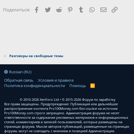
Facebook
Twitter
Reddit
Pinterest
Tumblr
WhatsApp
Электронна
Ссылка
Поделиться:
Разговоры на свободные темы
Russian (RU)
Обратная связь
Условия и правила
Политика конфиденциальности
Помощь
R
S
S
© 2010-2026 XenForo Ltd
© 2015-2026 Форум по заработку
Все права защищены. Предупреждение: Публикация или дальнейшее
распространение контента Pro100Money.com без ссылки на источник
Pro100Money.com строго запрещено. Администрация форума не несет
ответственности за содержание рекламных материалов и информационных
статей, комментариев и записей пользователей, которые размещены на
страницах форума. Мысли авторов публикаций, размещенные на страницах
форума, могут не совпадать с мнением и позицией Администрации.