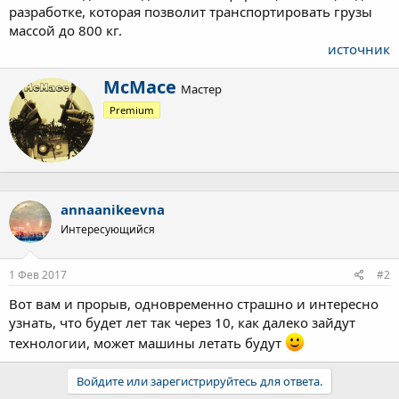
разработке, которая позволит транспортировать грузы
массой до 800 кг.
источник
А
McMace
Мастер
в
Premium
т
о
р
annaanikeevna
Интересующийся
1 Фев 2017
#2
Вот вам и прорыв, одновременно страшно и интересно
узнать, что будет лет так через 10, как далеко зайдут
технологии, может машины летать будут
Войдите или зарегистрируйтесь для ответа.