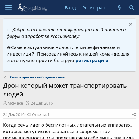
Вход
Регистрация
📊
Добро пожаловать на информационный портал и
форум о заработке Pro100Money!
🔥Самые актуальные новости в мире финансов и
инвестиций. Присоединяйтесь к нашей команде, для
этого нужно пройти быструю
регистрацию
.
Разговоры на свободные темы
Дрон который может транспортировать
людей
А
Д
McMace
24 Дек 2016
в
а
т
т
24 Дек 2016
Ответы: 1
о
а
Когда речь идет о беспилотных летательных аппаратах,
р
н
т
а
которые могут использоваться в современной
е
ч
промышленности, мы представляем себе лишь два вида