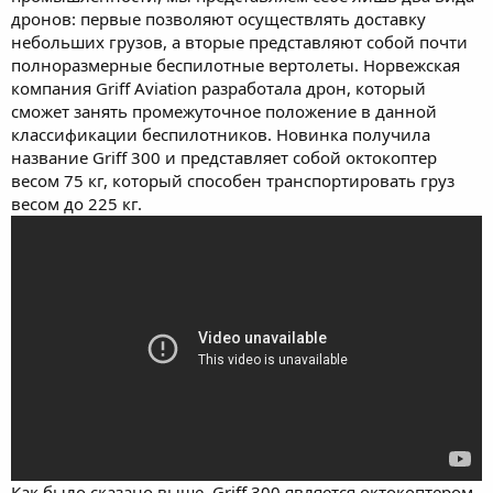
м
а
дронов: первые позволяют осуществлять доставку
ы
л
небольших грузов, а вторые представляют собой почти
а
полноразмерные беспилотные вертолеты. Норвежская
компания Griff Aviation разработала дрон, который
сможет занять промежуточное положение в данной
классификации беспилотников. Новинка получила
название Griff 300 и представляет собой октокоптер
весом 75 кг, который способен транспортировать груз
весом до 225 кг.
Как было сказано выше, Griff 300 является октокоптером,