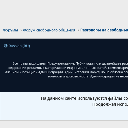
Форумы
Форум свободного общения
Разговоры на свободны
Russian (RU)
Все права защищены. Предупреждение: Публикация или дальнейшее расп
содержание рекламных материалов и информационных статей, комментариев
мнением и позицией Администрации. Администрация может, но не обязана ос
точность и достоверность. Администрация не несе
На данном сайте используются файлы coo
Продолжая испол