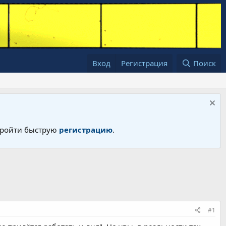
Вход
Регистрация
Поиск
 пройти быструю
регистрацию
.
#1