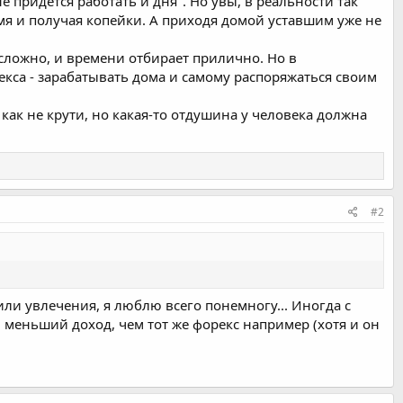
 придётся работать и дня". Но увы, в реальности так
емя и получая копейки. А приходя домой уставшим уже не
 сложно, и времени отбирает прилично. Но в
кса - зарабатывать дома и самому распоряжаться своим
как не крути, но какая-то отдушина у человека должна
#2
или увлечения, я люблю всего понемногу... Иногда с
 меньший доход, чем тот же форекс например (хотя и он