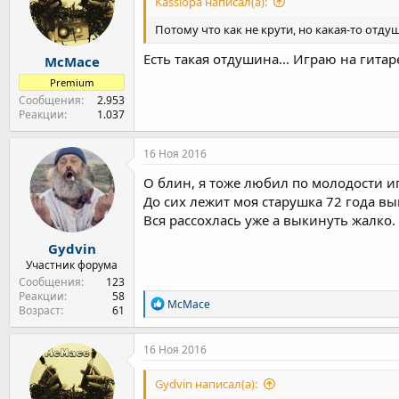
Kassiopa написал(а):
Потому что как не крути, но какая-то отд
Есть такая отдушина... Играю на гита
McMace
Premium
Сообщения
2.953
Реакции
1.037
16 Ноя 2016
О блин, я тоже любил по молодости иг
До сих лежит моя старушка 72 года вы
Вся рассохлась уже а выкинуть жалко.
Gydvin
Участник форума
Сообщения
123
Реакции
58
Р
McMace
Возраст
61
е
а
к
16 Ноя 2016
ц
и
Gydvin написал(а):
и