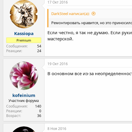
17 Окт 2016
DarkSteel написал(а):
Ремонтировать нравится, но это приносил
Если честно, я так не думаю. Если рук
Kassiopa
мастерской.
Premium
Сообщения
54
Реакции
24
19 Окт 2016
В основном все из-за неопределенност
kofeinium
Участник форума
Сообщения
140
Реакции
0
Возраст
36
8 Ноя 2016