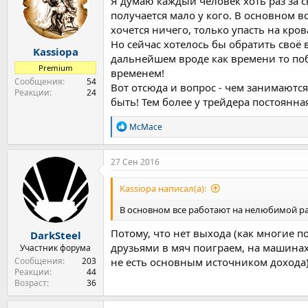
Я думаю каждый человек хоть раз за с
т
а
получается мало у кого. В основном в
е
ч
хочется ничего, только упасть на кров
м
а
Но сейчас хотелось бы обратить своё
ы
л
Kassiopa
дальнейшем вроде как времени то поб
а
Premium
временем!
Сообщения
54
Вот отсюда и вопрос - чем занимаются
Реакции
24
быть! Тем более у трейдера постоянная
Р
McMace
е
а
к
27 Сен 2016
ц
и
Kassiopa написал(а):
и
:
В основном все работают на нелюбимой рабо
Потому, что нет выхода (как многие п
DarkSteel
друзьями в мяч поиграем, на машинах
Участник форума
Сообщения
203
не есть основным источником дохода).
Реакции
44
Возраст
36