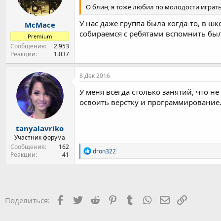
:
О блин, я тоже любил по молодости играть
У нас даже группа была когда-то, в шк
McMace
собираемся с ребятами вспомнить былы
Premium
Сообщения
2.953
Реакции
1.037
8 Дек 2016
У меня всегда столько занятий, что не
освоить верстку и программирование. 
tanyalavriko
Участник форума
Сообщения
162
Р
dron322
Реакции
41
е
а
к
ц
и
и
Facebook
Twitter
Reddit
Pinterest
Tumblr
WhatsApp
Электронная 
Ссылка
Поделиться:
: