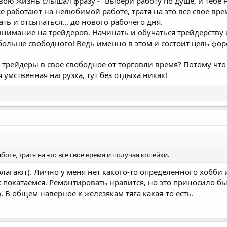
вою жизнь слышал фразу - "Выбери работу по душе, и тебе не
се работают на нелюбимой работе, тратя на это всё своё вр
ать и отсыпаться... до нового рабочего дня.
 внимание на трейдеров. Начинать и обучаться трейдерству
ольше свободного! Ведь именно в этом и состоит цель форе
 трейдеры в своё свободное от торговли время? Потому что 
 умственная нагрузка, тут без отдыха никак!
те, тратя на это всё своё время и получая копейки.
олагают). Лично у меня нет какого-то определенного хобби 
 покатаемся. Ремонтировать нравится, но это приносило бы
 В общем наверное к железякам тяга какая-то есть.