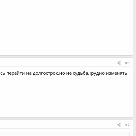
#6
 перейти на долгострок,но не судьба.Трудно изменять
#7