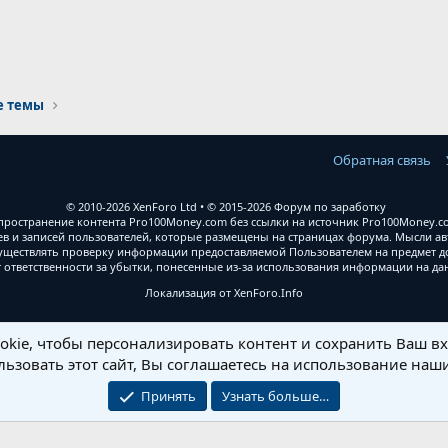
е темы
Обратная связь
© 2010-2026 XenForo Ltd
© 2015-2026 Форум по заработку
ространение контента Pro100Money.com без ссылки на источник Pro100Money.com
 и записей пользователей, которые размещены на страницах форума. Мысли авт
уществлять проверку информации предоставляемой Пользователем на предмет дос
т ответственности за убытки, понесенные из-за использования информации на д
Локализация от
XenForo.Info
kie, чтобы персонализировать контент и сохранить Ваш вхо
ьзовать этот сайт, Вы соглашаетесь на использование наши
Принять
Узнать больше…