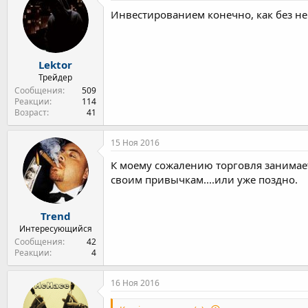
Инвестированием конечно, как без не
Lektor
Трейдер
Сообщения
509
Реакции
114
Возраст
41
15 Ноя 2016
К моему сожалению торговля занимае
своим привычкам....или уже поздно.
Trend
Интересующийся
Сообщения
42
Реакции
4
16 Ноя 2016