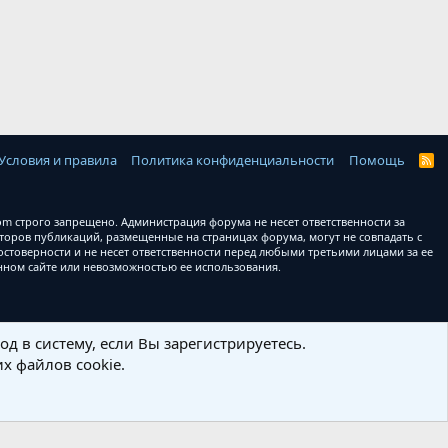
Условия и правила
Политика конфиденциальности
Помощь
R
S
S
 строго запрещено. Администрация форума не несет ответственности за
оров публикаций, размещенные на страницах форума, могут не совпадать с
товерности и не несет ответственности перед любыми третьими лицами за ее
анном сайте или невозможностью ее использования.
д в систему, если Вы зарегистрируетесь.
х файлов cookie.