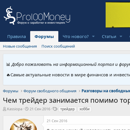
Правила
Форумы
Что нового?
Статьи
Новые сообщения
Поиск сообщений
📊
Добро пожаловать на информационный портал и форум
🔥Самые актуальные новости в мире финансов и инвест
Форумы
Форум свободного общения
Разговоры на свободны
Чем трейдер занимается помимо то
А
Д
Т
Kassiopa
21 Сен 2016
трейдер
хобби
в
а
е
т
т
г
21 Сен 2016
о
а
и
р
н