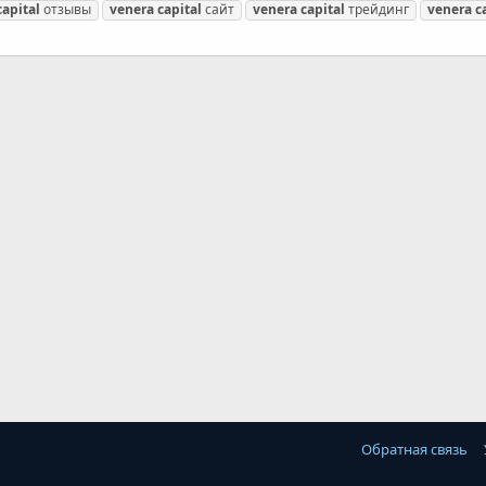
capital
отзывы
venera
capital
сайт
venera
capital
трейдинг
venera
c
Обратная связь