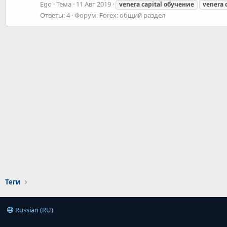
Ego
Тема
11 Авг 2019
venera
capital
обучение
venera
Ответы: 4
Форум:
Forex: общий раздел
Теги
Russian (RU)