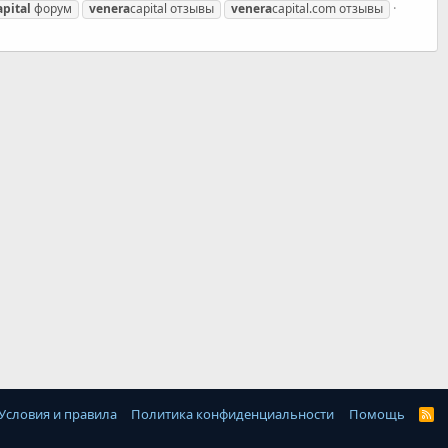
apital
форум
venera
capital отзывы
venera
capital.com отзывы
Условия и правила
Политика конфиденциальности
Помощь
R
S
S