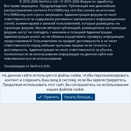
© 2010-2026 XenForo Ltd
© 2015-2026 Форум по заработку
Все права защищены. Предупреждение: Публикация или дальнейшее
распространение контента Pro100Money.com без ссылки на источник
Pro100Money.com строго запрещено. Администрация форума не несет
ответственности за содержание рекламных материалов и информационных
статей, комментариев и записей пользователей, которые размещены на
страницах форума. Мысли авторов публикаций, размещенные на страницах
форума, могут не совпадать с мнением и позицией Администрации.
Администрация может, но не обязана осуществлять проверку информации
предоставляемой Пользователем на предмет достоверности и не несет
ответственности перед любыми третьими лицами за ее точность и
достоверность. Администрация не несет ответственности за убытки,
понесенные из-за использования информации на данном сайте или
невозможностью ее использования.
Локализация от
XenForo.Info
На данном сайте используются файлы cookie, чтобы персонализировать
контент и сохранить Ваш вход в систему, если Вы зарегистрируетесь.
Продолжая использовать этот сайт, Вы соглашаетесь на использование
наших файлов cookie.
Принять
Узнать больше…