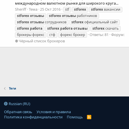
международном валютном рынке для широкого круга...
Sheriff
Тема
25 Окт 2016
stf
stforex
stforex
вакансии
stforex
отзывы
stforex
отзывы
работников
stforex
отзывы
сотрудников
stforex
официальный сайт
stforex
работа
stforex
работа
отзывы
stforex
скачать
Ответы: 81
Форум:
брокеры форекс
стф
форекс брокер
⛔ Чёрный список брокеров
Теги
Russian (RU)
Обратная связь
Условия и правила
Политика конфиденциальности
Помощь
R
S
S