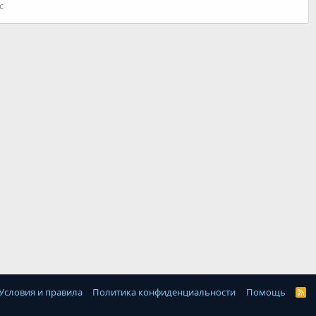
с
Условия и правила
Политика конфиденциальности
Помощь
R
S
S