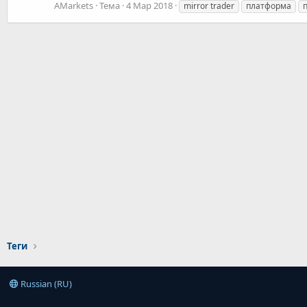
AMarkets
Тема
4 Мар 2018
mirror trader
платформа
Теги
Russian (RU)