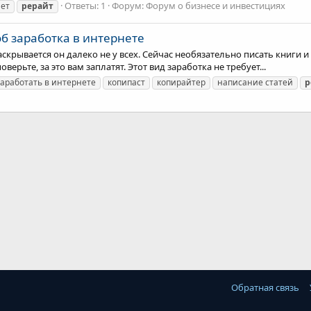
Ответы: 1
Форум:
Форум о бизнесе и инвестициях
нет
рерайт
об заработка в интернете
крывается он далеко не у всех. Сейчас необязательно писать книги 
ерьте, за это вам заплатят. Этот вид заработка не требует...
заработать в интернете
копипаст
копирайтер
написание статей
р
Обратная связь