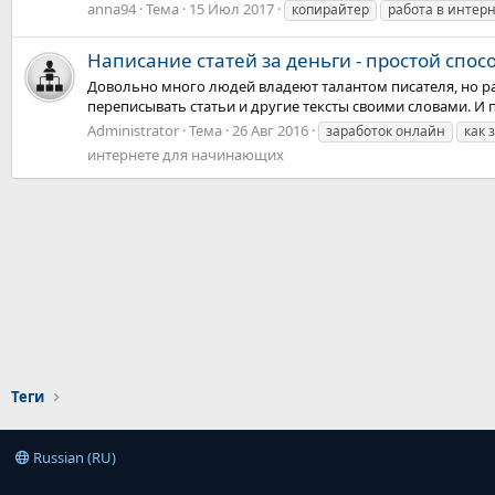
anna94
Тема
15 Июл 2017
копирайтер
работа в интер
Написание статей за деньги - простой спос
Довольно много людей владеют талантом писателя, но рас
переписывать статьи и другие тексты своими словами. И пов
Administrator
Тема
26 Авг 2016
заработок онлайн
как 
интернете для начинающих
Теги
Russian (RU)