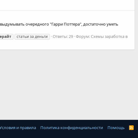
и выдумывать очередного "Гарри Поттера", достаточно уметь
Ответы: 29
Форум:
Схемы заработка в
ерайт
статьи за деньги
Условия и правила
Политика конфиденциальности
Помощь
R
S
S