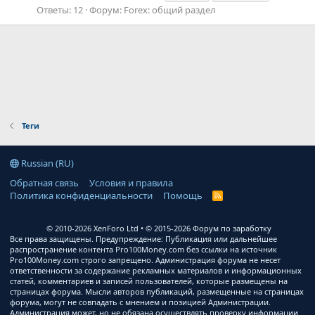
Ответы: 12
Форум:
Forex: общий раздел
Теги
Russian (RU)
Обратная связь
Условия и правила
Политика конфиденциальности
Помощь
R
S
S
© 2010-2026 XenForo Ltd
© 2015-2026 Форум по заработку
Все права защищены. Предупреждение: Публикация или дальнейшее
распространение контента Pro100Money.com без ссылки на источник
Pro100Money.com строго запрещено. Администрация форума не несет
ответственности за содержание рекламных материалов и информационных
статей, комментариев и записей пользователей, которые размещены на
страницах форума. Мысли авторов публикаций, размещенные на страницах
форума, могут не совпадать с мнением и позицией Администрации.
Администрация может, но не обязана осуществлять проверку информации