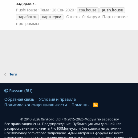
задержек...
PushHouse
Тема
28 Сен 2020
cpa.house
push.house
Ответы: 0
Форум:
Партнерские
заработок
партнерки
программы
Теги
Russian (RU)
Обратная связь
Условия и правила
Политика конфиденциальности
Помощь
R
S
S
© 2010-2026 XenForo Ltd
© 2015-2026 Форум по заработку
Все права защищены. Предупреждение: Публикация или дальнейшее
распространение контента Pro100Money.com без ссылки на источник
Pro100Money.com строго запрещено. Администрация форума не несет
ответственности за содержание рекламных материалов и информационных