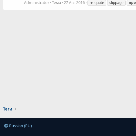
Administrator
Тема
27 Авг 2016
re-quote
slippage
про
Теги
Russian (RU)