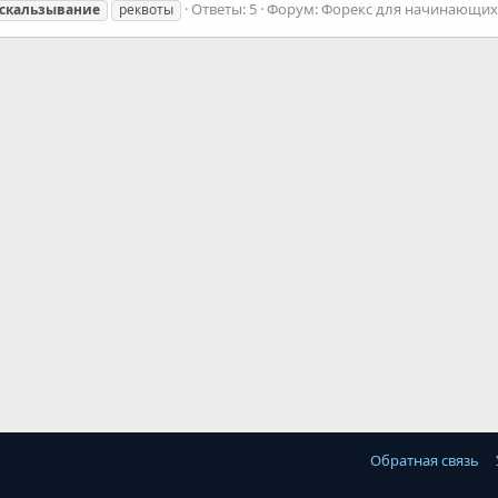
Ответы: 5
Форум:
Форекс для начинающих
скальзывание
реквоты
Обратная связь