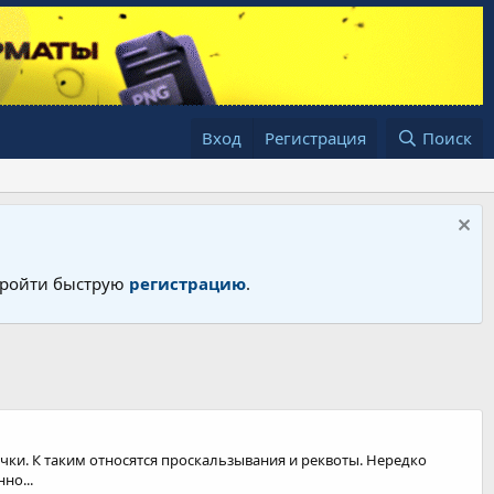
Вход
Регистрация
Поиск
 пройти быструю
регистрацию
.
ки. К таким относятся проскальзывания и реквоты. Нередко
но...