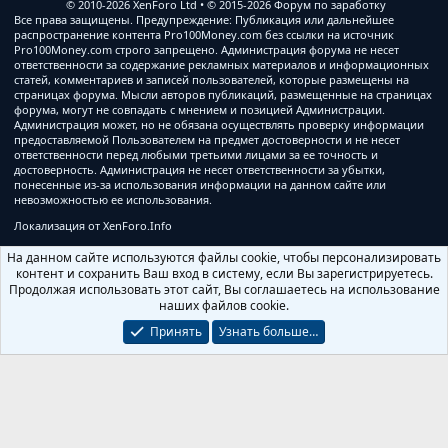
© 2010-2026 XenForo Ltd
© 2015-2026 Форум по заработку
Все права защищены. Предупреждение: Публикация или дальнейшее
распространение контента Pro100Money.com без ссылки на источник
Pro100Money.com строго запрещено. Администрация форума не несет
ответственности за содержание рекламных материалов и информационных
статей, комментариев и записей пользователей, которые размещены на
страницах форума. Мысли авторов публикаций, размещенные на страницах
форума, могут не совпадать с мнением и позицией Администрации.
Администрация может, но не обязана осуществлять проверку информации
предоставляемой Пользователем на предмет достоверности и не несет
ответственности перед любыми третьими лицами за ее точность и
достоверность. Администрация не несет ответственности за убытки,
понесенные из-за использования информации на данном сайте или
невозможностью ее использования.
Локализация от
XenForo.Info
На данном сайте используются файлы cookie, чтобы персонализировать
контент и сохранить Ваш вход в систему, если Вы зарегистрируетесь.
Продолжая использовать этот сайт, Вы соглашаетесь на использование
наших файлов cookie.
Принять
Узнать больше…