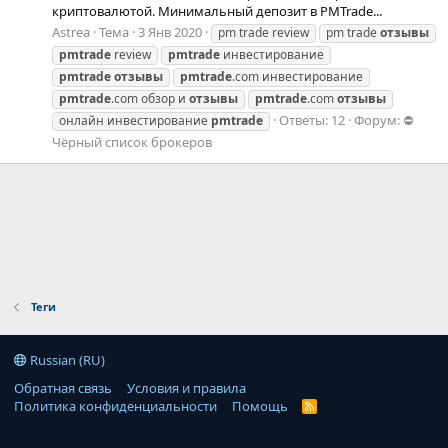
криптовалютой. Минимальный депозит в PMTrade...
Astrea
Тема
3 Янв 2020
pm trade review
pm trade
отзывы
pmtrade
review
pmtrade
инвестирование
pmtrade
отзывы
pmtrade
.com инвестирование
pmtrade
.com обзор и
отзывы
pmtrade
.com
отзывы
Ответы: 12
Форум:
⛔
онлайн инвестирование
pmtrade
Чёрный список брокеров
Теги
Russian (RU)
Обратная связь
Условия и правила
Политика конфиденциальности
Помощь
R
S
S