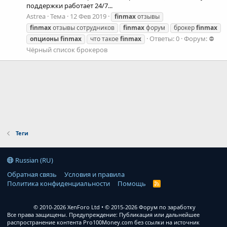
поддержки работает 24/7...
Astrea
Тема
12 Фев 2019
finmax
отзывы
finmax
отзывы сотрудников
finmax
форум
брокер
finmax
Ответы: 0
Форум:
⛔
опционы
finmax
что такое
finmax
Чёрный список брокеров
Теги
Russian (RU)
Обратная связь
Условия и правила
Политика конфиденциальности
Помощь
R
S
S
© 2010-2026 XenForo Ltd
© 2015-2026 Форум по заработку
Все права защищены. Предупреждение: Публикация или дальнейшее
распространение контента Pro100Money.com без ссылки на источник