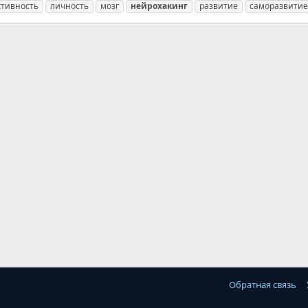
ктивность
личность
мозг
нейрохакинг
развитие
саморазвитие
Обратная связь