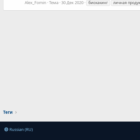
Alex_Fomin
Тема
30 Дек 2020
биохакинг
личная проду
Теги
Russian (RU)