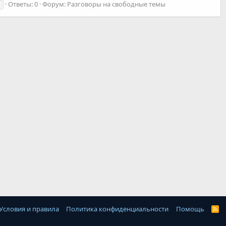
Ответы: 0
Форум:
Разговоры на свободные темы
Условия и правила
Политика конфиденциальности
Помощь
R
S
S