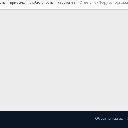
Ответы: 0
Форум:
Торговы
сть
прибыль
стабильность
стратегия
Обратная связь