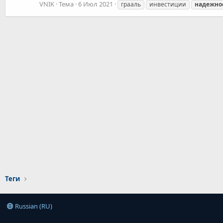
VNIK
Тема
6 Июл 2021
грааль
инвестиции
надежно
Теги
Russian (RU)