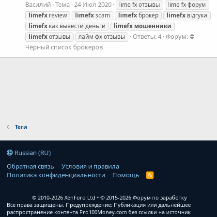
Василий
Тема
24 Июл 2020
lime fx отзывы
lime fx форум
limefx
review
limefx
scam
limefx
брокер
limefx
відгуки
limefx
как вывести деньги
limefx
мошенники
Ответы: 4
Форум:
⛔
limefx
отзывы
лайм фх отзывы
Чёрный список брокеров
Теги
Russian (RU)
Обратная связь
Условия и правила
Политика конфиденциальности
Помощь
R
S
S
© 2010-2026 XenForo Ltd
© 2015-2026 Форум по заработку
Все права защищены. Предупреждение: Публикация или дальнейшее
распространение контента Pro100Money.com без ссылки на источник