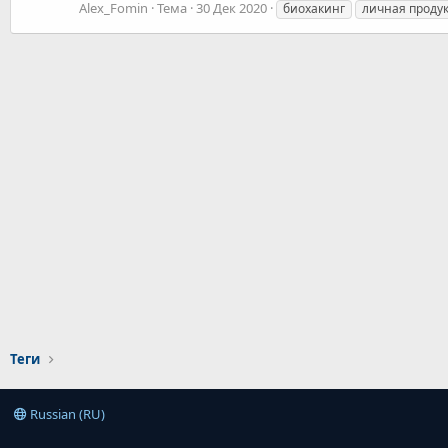
Alex_Fomin
Тема
30 Дек 2020
биохакинг
личная проду
Теги
Russian (RU)