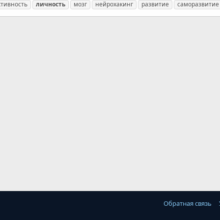
ктивность
личность
мозг
нейрохакинг
развитие
саморазвитие
Обратная связь