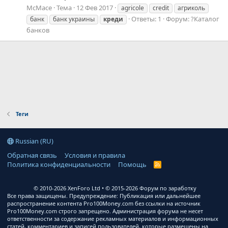
McMace
Тема
12 Фев 2017
agricole
credit
агриколь
Ответы: 1
Форум:
?Каталог
банк
банк украины
креди
банков
Теги
Russian (RU)
Обратная связь
Условия и правила
Политика конфиденциальности
Помощь
R
S
S
© 2010-2026 XenForo Ltd
© 2015-2026 Форум по заработку
Все права защищены. Предупреждение: Публикация или дальнейшее
распространение контента Pro100Money.com без ссылки на источник
Pro100Money.com строго запрещено. Администрация форума не несет
ответственности за содержание рекламных материалов и информационных
статей, комментариев и записей пользователей, которые размещены на