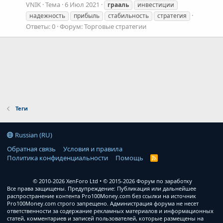
VNIK
Тема
6 Июл 2021
грааль
инвестиции
надежность
прибыль
стабильность
стратегия
Ответы: 0
Форум:
Торговые стратегии
Теги
Russian (RU)
Обратная связь
Условия и правила
Политика конфиденциальности
Помощь
R
S
S
© 2010-2026 XenForo Ltd
© 2015-2026 Форум по заработку
Все права защищены. Предупреждение: Публикация или дальнейшее
распространение контента Pro100Money.com без ссылки на источник
Pro100Money.com строго запрещено. Администрация форума не несет
ответственности за содержание рекламных материалов и информационных
статей, комментариев и записей пользователей, которые размещены на