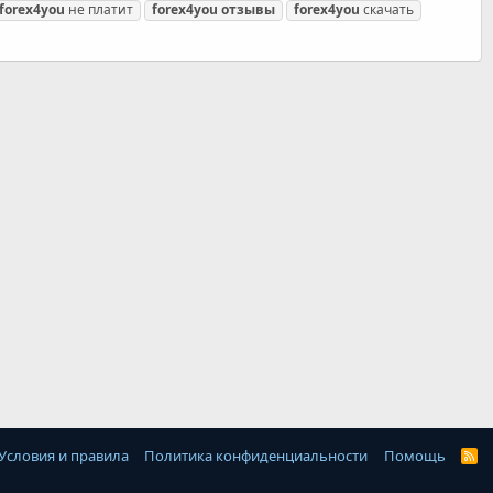
forex4you
не платит
forex4you
отзывы
forex4you
скачать
Условия и правила
Политика конфиденциальности
Помощь
R
S
S