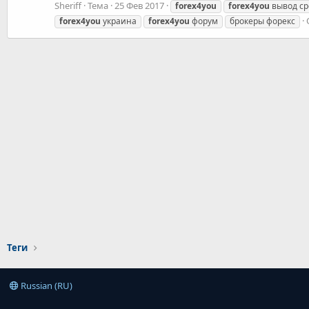
Sheriff
Тема
25 Фев 2017
forex4you
forex4you
вывод ср
forex4you
украина
forex4you
форум
брокеры форекс
Теги
Russian (RU)