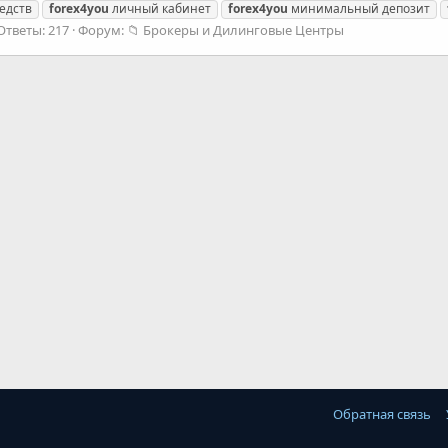
едств
forex4you
личный кабинет
forex4you
минимальный депозит
Ответы: 217
Форум:
📁 Брокеры и Дилинговые Центры
Обратная связь