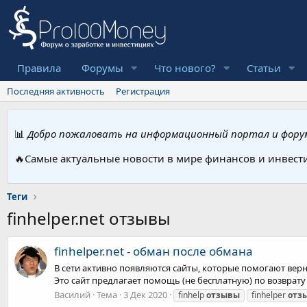
Правила
Форумы
Что нового?
Статьи
Последняя активность
Регистрация
📊
Добро пожаловать на информационный портал и форум
🔥Самые актуальные новости в мире финансов и инвест
Теги
finhelper.net отзывы
finhelper.net - обман после обмана
В сети активно появляются сайты, которые помогают верну
Это сайт предлагает помощь (не бесплатную) по возврату с
Василий
Тема
3 Дек 2020
finhelp
отзывы
finhelper
отз