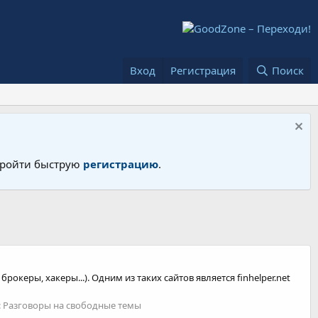
Вход
Регистрация
Поиск
 пройти быструю
регистрацию
.
керы, хакеры...). Одним из таких сайтов является finhelper.net
:
Разговоры на свободные темы