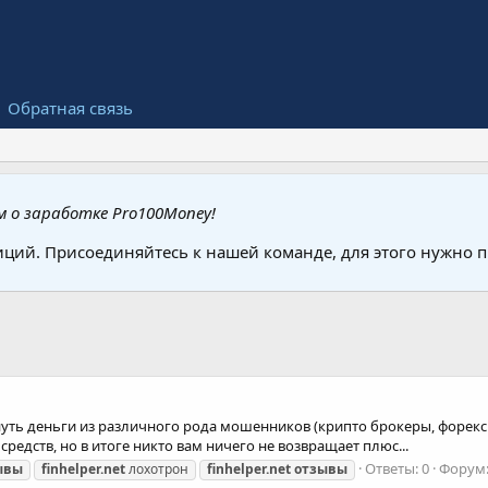
Обратная связь
 о заработке Pro100Money!
иций. Присоединяйтесь к нашей команде, для этого нужно
ть деньги из различного рода мошенников (крипто брокеры, форекс бро
редств, но в итоге никто вам ничего не возвращает плюс...
Ответы: 0
Форум
ывы
finhelper.net
лохотрон
finhelper.net
отзывы